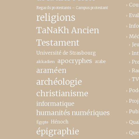
Cou
Regards protestants – Campus protestant
religions
Eva
Inf
TaNaKh Ancien
Méd
Testament
Je
Université de Strasbourg
In
apocryphes
Pr
akkadien
arabe
araméen
Ra
TV
archéologie
Pod
christianisme
Proj
informatique
Publ
humanités numériques
Hénoch
Qual
Égypte
épigraphie
Que