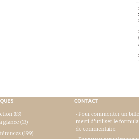
IQUES
CONTACT
ction
(83)
Pour commenter un bille
merci d’utiliser le formula
a glance
(13)
de commentaire
.
férences
(199)