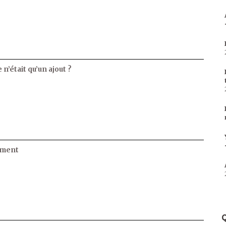
 n’était qu’un ajout ?
ament
Q