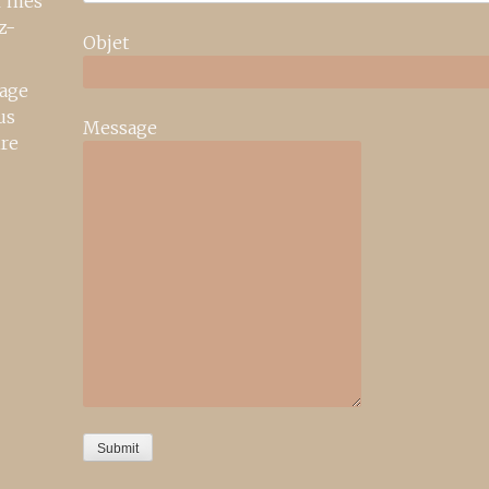
r mes
z-
Objet
age
us
Message
ire