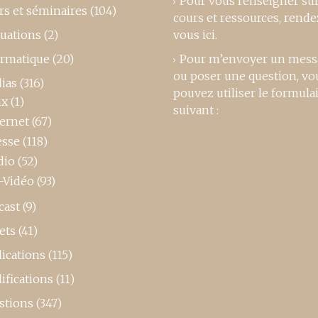
Pour vous renseigner su
rs et séminaires
(104)
cours et ressources,
rende
luations
(2)
vous ici
.
ormatique
(20)
Pour m’envoyer un mess
ou poser une question, vo
ias
(316)
pouvez utiliser le formula
ux
(1)
suivant :
ternet
(67)
esse
(118)
dio
(52)
-Vidéo
(93)
cast
(9)
ets
(41)
ications
(115)
ifications
(11)
stions
(347)