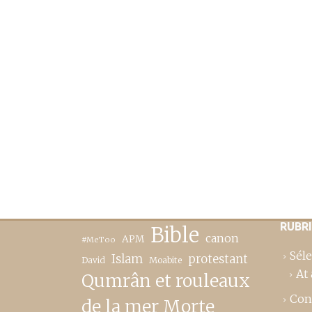
RUBR
Bible
canon
APM
#MeToo
Séle
Islam
protestant
David
Moabite
At 
Qumrân et rouleaux
Con
de la mer Morte