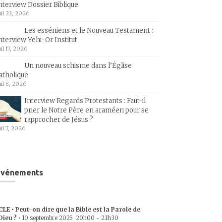
nterview Dossier Biblique
uil 23, 2026
Les esséniens et le Nouveau Testament :
nterview Yehi-Or Institut
uil 17, 2026
Un nouveau schisme dans l’Église
atholique
uil 8, 2026
Interview Regards Protestants : Faut-il
prier le Notre Père en araméen pour se
rapprocher de Jésus ?
uil 7, 2026
Événements
CLE • Peut-on dire que la Bible est la Parole de
Dieu ?
•
10 septembre 2025
20h00
-
21h30