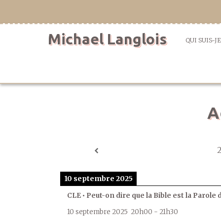
Aller
directement
au
Michael Langlois
contenu
QUI SUIS-JE
A
10 septembre 2025
CLE • Peut-on dire que la Bible est la Parole 
10 septembre 2025
20h00
-
21h30