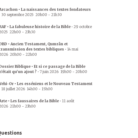
Arcachon • La naissances des textes fondateurs
•
30 septembre 2025
20h00
-
21h30
RAF • La fabuleuse histoire de la Bible
•
29 octobre
2025
22h00
-
23h30
DBD • Ancien Testament, Qumrân et
transmission des textes bibliques
•
14 mai
2026
20h00
-
22h00
Dossier Biblique • Et si ce passage de la Bible
n’était qu’un ajout ?
•
7 juin 2026
19h00
-
20h00
Yehi-Or • Les esséniens et le Nouveau Testament
•
18 juillet 2026
14h00
-
15h00
Arte • Les faussaires de la Bible
•
11 août
2026
21h00
-
23h00
uestions