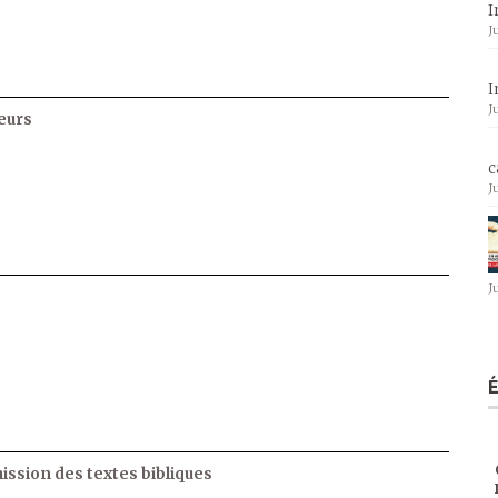
I
J
I
J
eurs
c
J
J
ssion des textes bibliques