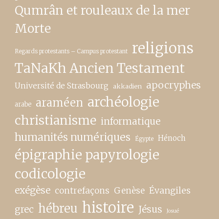
Qumrân et rouleaux de la mer
Morte
religions
Regards protestants – Campus protestant
TaNaKh Ancien Testament
apocryphes
Université de Strasbourg
akkadien
archéologie
araméen
arabe
christianisme
informatique
humanités numériques
Hénoch
Égypte
épigraphie papyrologie
codicologie
exégèse
contrefaçons
Genèse
Évangiles
histoire
hébreu
grec
Jésus
Josué