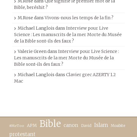
M.Rose
dans
Que signifie le premier mot de la
Bible, beréshit ?
M.Rose
dans
Vivons-nous les temps de la fin ?
Michael Langlois
dans
Interview pour Live
Science : Les manuscrits de la mer Morte du Musée
de la Bible sont-ils des faux ?
Valerie Green
dans
Interview pour Live Science :
Les manuscrits de la mer Morte du Musée de la
Bible sont-ils des faux ?
Michael Langlois
dans
Clavier grec AZERTY 1.2
Mac
Bible
canon
Islam
APM
David
Moabite
#MeToo
protestant