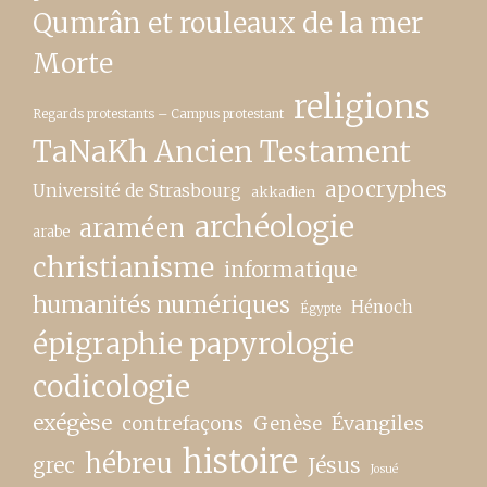
Qumrân et rouleaux de la mer
Morte
religions
Regards protestants – Campus protestant
TaNaKh Ancien Testament
apocryphes
Université de Strasbourg
akkadien
archéologie
araméen
arabe
christianisme
informatique
humanités numériques
Hénoch
Égypte
épigraphie papyrologie
codicologie
exégèse
contrefaçons
Genèse
Évangiles
histoire
hébreu
grec
Jésus
Josué