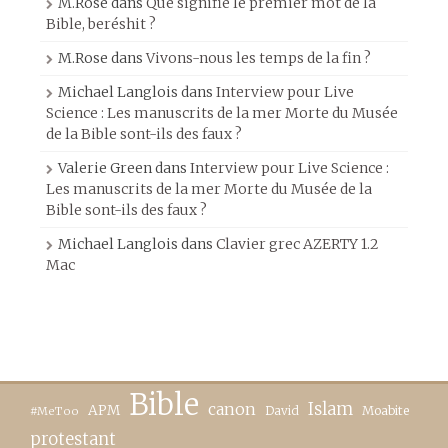
M.Rose
dans
Que signifie le premier mot de la
Bible, beréshit ?
M.Rose
dans
Vivons-nous les temps de la fin ?
Michael Langlois
dans
Interview pour Live
Science : Les manuscrits de la mer Morte du Musée
de la Bible sont-ils des faux ?
Valerie Green
dans
Interview pour Live Science :
Les manuscrits de la mer Morte du Musée de la
Bible sont-ils des faux ?
Michael Langlois
dans
Clavier grec AZERTY 1.2
Mac
Bible
canon
Islam
APM
David
Moabite
#MeToo
protestant