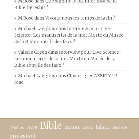
M.Rose
dans
Que signifie le premier mot de la
Bible, beréshit ?
M.Rose
dans
Vivons-nous les temps de la fin ?
Michael Langlois
dans
Interview pour Live
Science : Les manuscrits de la mer Morte du Musée
de la Bible sont-ils des faux ?
Valerie Green
dans
Interview pour Live Science :
Les manuscrits de la mer Morte du Musée de la
Bible sont-ils des faux ?
Michael Langlois
dans
Clavier grec AZERTY 1.2
Mac
Bible
canon
Islam
APM
David
Moabite
#MeToo
protestant