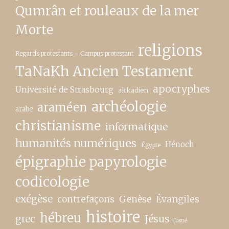
Qumrân et rouleaux de la mer
Morte
religions
Regards protestants – Campus protestant
TaNaKh Ancien Testament
apocryphes
Université de Strasbourg
akkadien
archéologie
araméen
arabe
christianisme
informatique
humanités numériques
Hénoch
Égypte
épigraphie papyrologie
codicologie
exégèse
contrefaçons
Genèse
Évangiles
histoire
hébreu
grec
Jésus
Josué