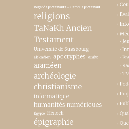
Cou
Regards protestants – Campus protestant
religions
Eva
Inf
TaNaKh Ancien
Méd
Testament
Je
Université de Strasbourg
In
apocryphes
Pr
akkadien
arabe
araméen
Ra
TV
archéologie
Pod
christianisme
Proj
informatique
Publ
humanités numériques
Hénoch
Qual
Égypte
épigraphie
Que