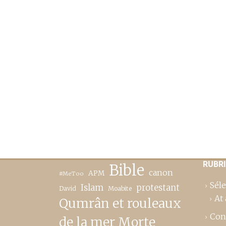
RUBR
Bible
canon
APM
#MeToo
Séle
Islam
protestant
David
Moabite
At 
Qumrân et rouleaux
Con
de la mer Morte