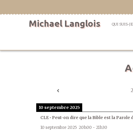
Aller
directement
au
Michael Langlois
contenu
QUI SUIS-JE
A
10 septembre 2025
CLE • Peut-on dire que la Bible est la Parole 
10 septembre 2025
20h00
-
21h30