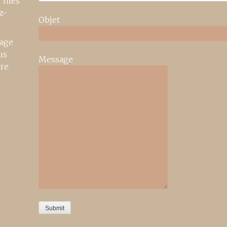
r mes
z-
Objet
age
us
Message
ire