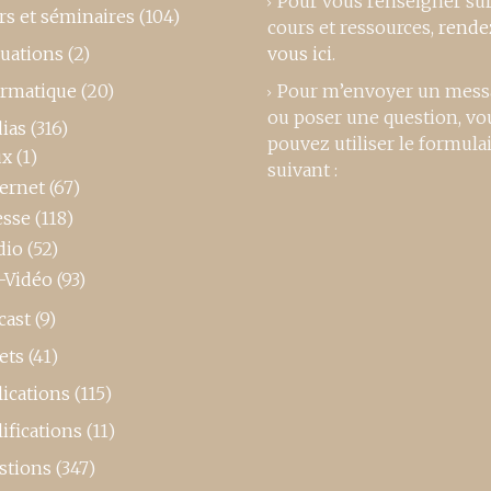
Pour vous renseigner su
rs et séminaires
(104)
cours et ressources,
rende
luations
(2)
vous ici
.
ormatique
(20)
Pour m’envoyer un mess
ou poser une question, vo
ias
(316)
pouvez utiliser le formula
ux
(1)
suivant :
ternet
(67)
esse
(118)
dio
(52)
-Vidéo
(93)
cast
(9)
ets
(41)
ications
(115)
ifications
(11)
stions
(347)