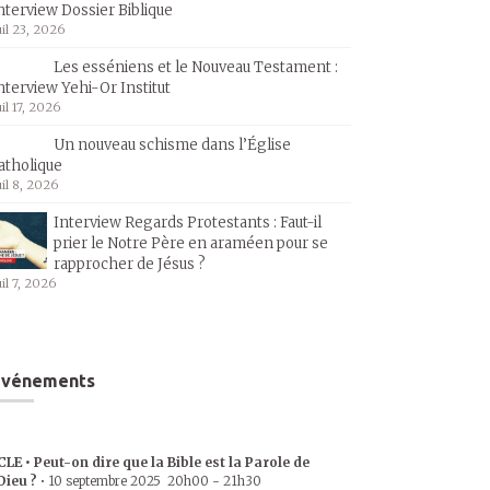
nterview Dossier Biblique
uil 23, 2026
Les esséniens et le Nouveau Testament :
nterview Yehi-Or Institut
uil 17, 2026
Un nouveau schisme dans l’Église
atholique
uil 8, 2026
Interview Regards Protestants : Faut-il
prier le Notre Père en araméen pour se
rapprocher de Jésus ?
uil 7, 2026
Événements
CLE • Peut-on dire que la Bible est la Parole de
Dieu ?
•
10 septembre 2025
20h00
-
21h30