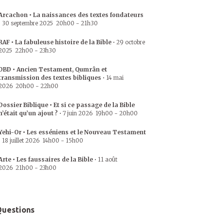
Arcachon • La naissances des textes fondateurs
•
30 septembre 2025
20h00
-
21h30
RAF • La fabuleuse histoire de la Bible
•
29 octobre
2025
22h00
-
23h30
DBD • Ancien Testament, Qumrân et
transmission des textes bibliques
•
14 mai
2026
20h00
-
22h00
Dossier Biblique • Et si ce passage de la Bible
n’était qu’un ajout ?
•
7 juin 2026
19h00
-
20h00
Yehi-Or • Les esséniens et le Nouveau Testament
•
18 juillet 2026
14h00
-
15h00
Arte • Les faussaires de la Bible
•
11 août
2026
21h00
-
23h00
uestions