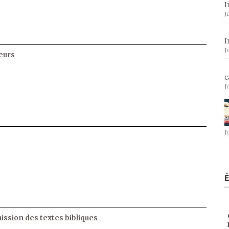
I
J
I
J
eurs
c
J
J
ssion des textes bibliques