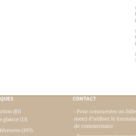
IQUES
CONTACT
ction
(83)
Pour commenter un bille
merci d’utiliser le formula
a glance
(13)
de commentaire
.
férences
(199)