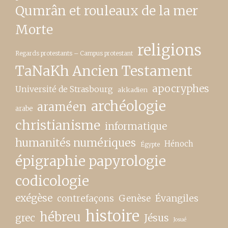
Qumrân et rouleaux de la mer
Morte
religions
Regards protestants – Campus protestant
TaNaKh Ancien Testament
apocryphes
Université de Strasbourg
akkadien
archéologie
araméen
arabe
christianisme
informatique
humanités numériques
Hénoch
Égypte
épigraphie papyrologie
codicologie
exégèse
contrefaçons
Genèse
Évangiles
histoire
hébreu
grec
Jésus
Josué