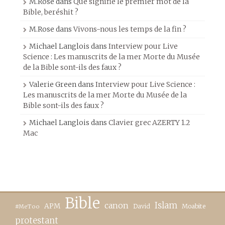
M.Rose
dans
Que signifie le premier mot de la
Bible, beréshit ?
M.Rose
dans
Vivons-nous les temps de la fin ?
Michael Langlois
dans
Interview pour Live
Science : Les manuscrits de la mer Morte du Musée
de la Bible sont-ils des faux ?
Valerie Green
dans
Interview pour Live Science :
Les manuscrits de la mer Morte du Musée de la
Bible sont-ils des faux ?
Michael Langlois
dans
Clavier grec AZERTY 1.2
Mac
Bible
canon
Islam
APM
David
Moabite
#MeToo
protestant