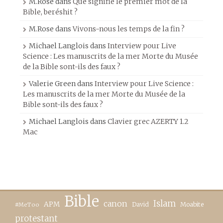
M.Rose
dans
Que signifie le premier mot de la
Bible, beréshit ?
M.Rose
dans
Vivons-nous les temps de la fin ?
Michael Langlois
dans
Interview pour Live
Science : Les manuscrits de la mer Morte du Musée
de la Bible sont-ils des faux ?
Valerie Green
dans
Interview pour Live Science :
Les manuscrits de la mer Morte du Musée de la
Bible sont-ils des faux ?
Michael Langlois
dans
Clavier grec AZERTY 1.2
Mac
Bible
canon
Islam
APM
David
Moabite
#MeToo
protestant