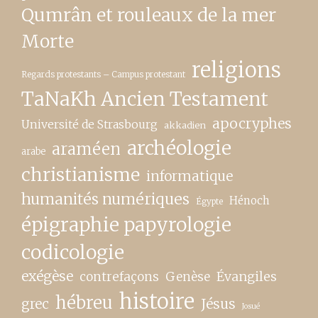
Qumrân et rouleaux de la mer
Morte
religions
Regards protestants – Campus protestant
TaNaKh Ancien Testament
apocryphes
Université de Strasbourg
akkadien
archéologie
araméen
arabe
christianisme
informatique
humanités numériques
Hénoch
Égypte
épigraphie papyrologie
codicologie
exégèse
contrefaçons
Genèse
Évangiles
histoire
hébreu
grec
Jésus
Josué