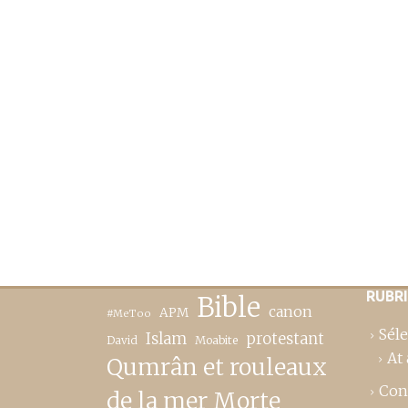
RUBR
Bible
canon
APM
#MeToo
Séle
Islam
protestant
David
Moabite
At 
Qumrân et rouleaux
Con
de la mer Morte