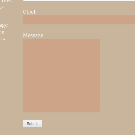
r mes
z-
Objet
age
us
Message
ire