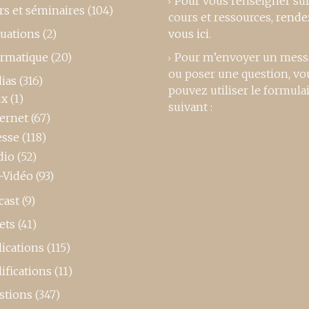
Pour vous renseigner su
rs et séminaires
(104)
cours et ressources,
rende
luations
(2)
vous ici
.
ormatique
(20)
Pour m’envoyer un mess
ou poser une question, vo
ias
(316)
pouvez utiliser le formula
ux
(1)
suivant :
ternet
(67)
esse
(118)
dio
(52)
-Vidéo
(93)
cast
(9)
ets
(41)
ications
(115)
ifications
(11)
stions
(347)