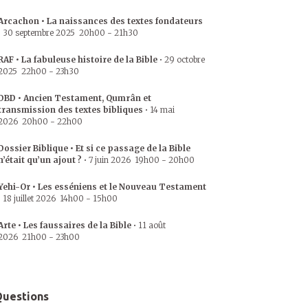
Arcachon • La naissances des textes fondateurs
•
30 septembre 2025
20h00
-
21h30
RAF • La fabuleuse histoire de la Bible
•
29 octobre
2025
22h00
-
23h30
DBD • Ancien Testament, Qumrân et
transmission des textes bibliques
•
14 mai
2026
20h00
-
22h00
Dossier Biblique • Et si ce passage de la Bible
n’était qu’un ajout ?
•
7 juin 2026
19h00
-
20h00
Yehi-Or • Les esséniens et le Nouveau Testament
•
18 juillet 2026
14h00
-
15h00
Arte • Les faussaires de la Bible
•
11 août
2026
21h00
-
23h00
uestions