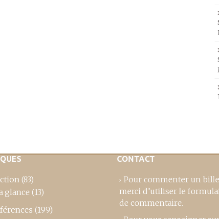
IQUES
CONTACT
ction
(83)
Pour commenter un bille
merci d’utiliser le formula
a glance
(13)
de commentaire
.
férences
(199)