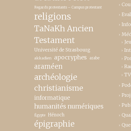
Cou
Regards protestants – Campus protestant
religions
Eva
Inf
TaNaKh Ancien
Méd
Testament
Je
Université de Strasbourg
In
apocryphes
Pr
akkadien
arabe
araméen
Ra
TV
archéologie
Pod
christianisme
Proj
informatique
Publ
humanités numériques
Hénoch
Qual
Égypte
épigraphie
Que