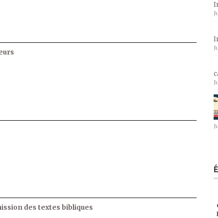
I
J
I
J
eurs
c
J
J
ssion des textes bibliques