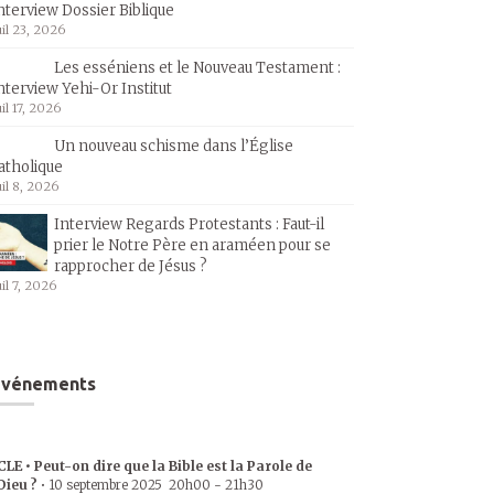
nterview Dossier Biblique
uil 23, 2026
Les esséniens et le Nouveau Testament :
nterview Yehi-Or Institut
uil 17, 2026
Un nouveau schisme dans l’Église
atholique
uil 8, 2026
Interview Regards Protestants : Faut-il
prier le Notre Père en araméen pour se
rapprocher de Jésus ?
uil 7, 2026
Événements
CLE • Peut-on dire que la Bible est la Parole de
Dieu ?
•
10 septembre 2025
20h00
-
21h30