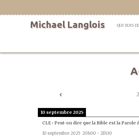
Aller
directement
au
Michael Langlois
contenu
QUI SUIS-JE
A
10 septembre 2025
CLE • Peut-on dire que la Bible est la Parole 
10 septembre 2025
20h00
-
21h30