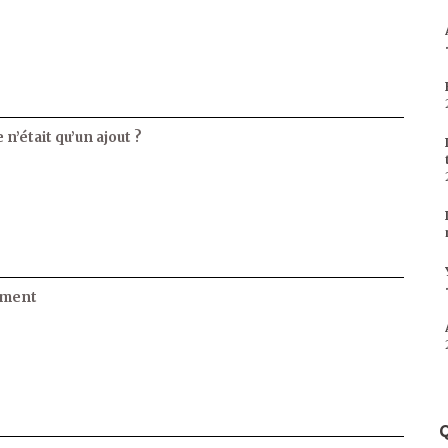
 n’était qu’un ajout ?
ament
Q