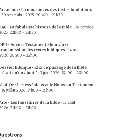
Arcachon • La naissances des textes fondateurs
•
30 septembre 2025
20h00
-
21h30
RAF • La fabuleuse histoire de la Bible
•
29 octobre
2025
22h00
-
23h30
DBD • Ancien Testament, Qumrân et
transmission des textes bibliques
•
14 mai
2026
20h00
-
22h00
Dossier Biblique • Et si ce passage de la Bible
n’était qu’un ajout ?
•
7 juin 2026
19h00
-
20h00
Yehi-Or • Les esséniens et le Nouveau Testament
•
18 juillet 2026
14h00
-
15h00
Arte • Les faussaires de la Bible
•
11 août
2026
21h00
-
23h00
uestions