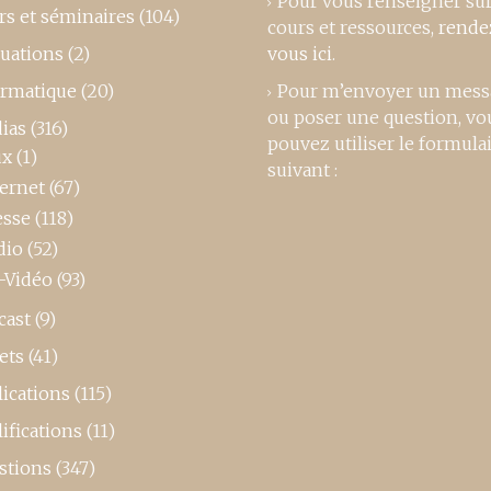
Pour vous renseigner su
rs et séminaires
(104)
cours et ressources,
rende
luations
(2)
vous ici
.
ormatique
(20)
Pour m’envoyer un mess
ou poser une question, vo
ias
(316)
pouvez utiliser le formula
ux
(1)
suivant :
ternet
(67)
esse
(118)
dio
(52)
-Vidéo
(93)
cast
(9)
ets
(41)
ications
(115)
ifications
(11)
stions
(347)