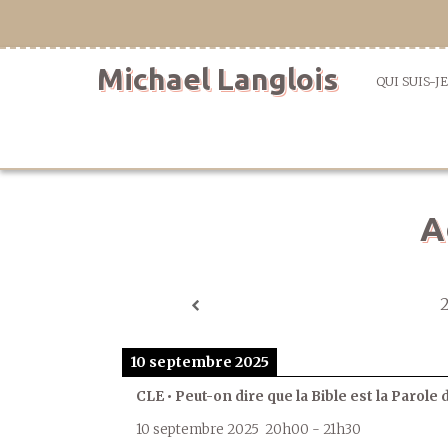
Aller
directement
au
Michael Langlois
contenu
QUI SUIS-JE
A
10 septembre 2025
CLE • Peut-on dire que la Bible est la Parole 
10 septembre 2025
20h00
-
21h30