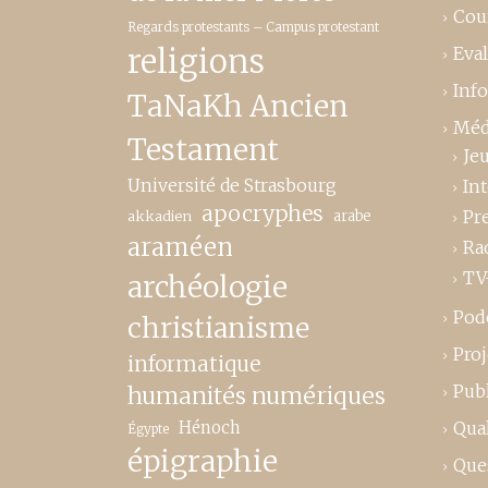
Cou
Regards protestants – Campus protestant
religions
Eva
Inf
TaNaKh Ancien
Méd
Testament
Je
Université de Strasbourg
In
apocryphes
Pr
akkadien
arabe
araméen
Ra
TV
archéologie
Pod
christianisme
Proj
informatique
Publ
humanités numériques
Hénoch
Qual
Égypte
épigraphie
Que