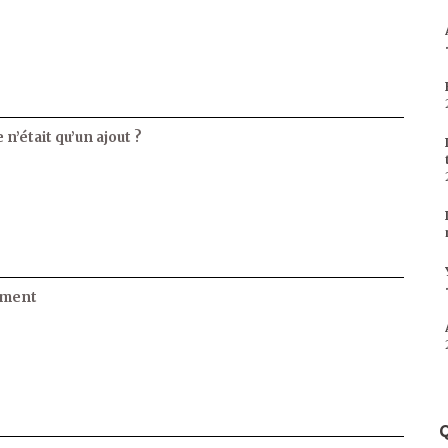
 n’était qu’un ajout ?
ament
Q