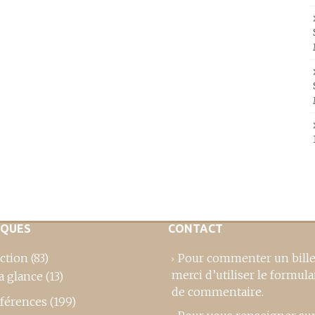
IQUES
CONTACT
ction
(83)
Pour commenter un bille
merci d’utiliser le formula
a glance
(13)
de commentaire
.
férences
(199)