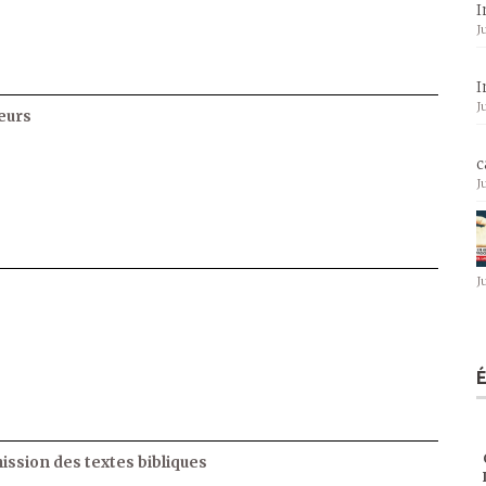
I
J
I
J
eurs
c
J
J
ssion des textes bibliques