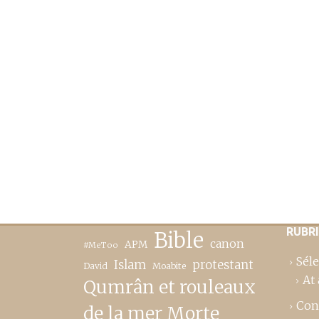
RUBR
Bible
canon
APM
#MeToo
Séle
Islam
protestant
David
Moabite
At 
Qumrân et rouleaux
Con
de la mer Morte