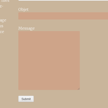
r mes
z-
Objet
age
us
Message
ire