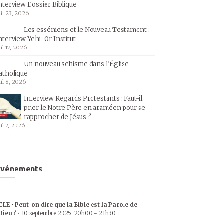
nterview Dossier Biblique
uil 23, 2026
Les esséniens et le Nouveau Testament :
nterview Yehi-Or Institut
uil 17, 2026
Un nouveau schisme dans l’Église
atholique
uil 8, 2026
Interview Regards Protestants : Faut-il
prier le Notre Père en araméen pour se
rapprocher de Jésus ?
uil 7, 2026
Événements
CLE • Peut-on dire que la Bible est la Parole de
Dieu ?
•
10 septembre 2025
20h00
-
21h30