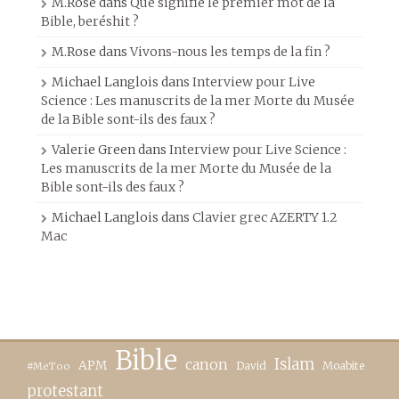
M.Rose
dans
Que signifie le premier mot de la
Bible, beréshit ?
M.Rose
dans
Vivons-nous les temps de la fin ?
Michael Langlois
dans
Interview pour Live
Science : Les manuscrits de la mer Morte du Musée
de la Bible sont-ils des faux ?
Valerie Green
dans
Interview pour Live Science :
Les manuscrits de la mer Morte du Musée de la
Bible sont-ils des faux ?
Michael Langlois
dans
Clavier grec AZERTY 1.2
Mac
Bible
canon
Islam
APM
David
Moabite
#MeToo
protestant