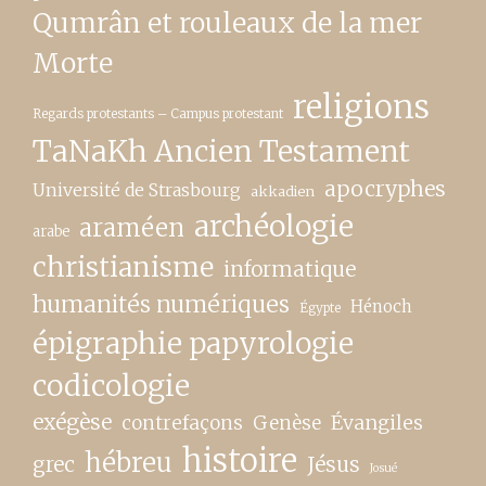
Qumrân et rouleaux de la mer
Morte
religions
Regards protestants – Campus protestant
TaNaKh Ancien Testament
apocryphes
Université de Strasbourg
akkadien
archéologie
araméen
arabe
christianisme
informatique
humanités numériques
Hénoch
Égypte
épigraphie papyrologie
codicologie
exégèse
contrefaçons
Genèse
Évangiles
histoire
hébreu
grec
Jésus
Josué