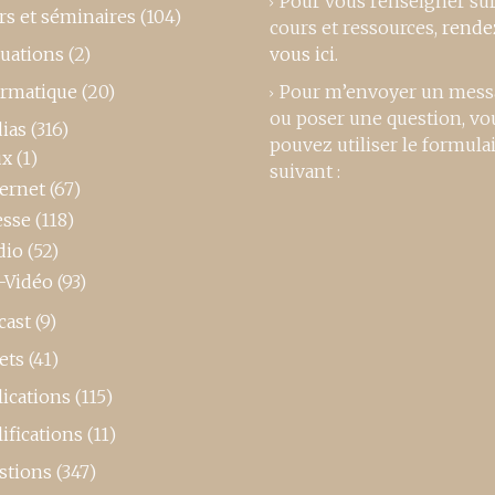
Pour vous renseigner su
rs et séminaires
(104)
cours et ressources,
rende
luations
(2)
vous ici
.
ormatique
(20)
Pour m’envoyer un mess
ou poser une question, vo
ias
(316)
pouvez utiliser le formula
ux
(1)
suivant :
ternet
(67)
esse
(118)
dio
(52)
-Vidéo
(93)
cast
(9)
ets
(41)
ications
(115)
ifications
(11)
stions
(347)