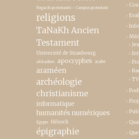
Cou
Regards protestants – Campus protestant
religions
Eva
Inf
TaNaKh Ancien
Méd
Testament
Je
Université de Strasbourg
In
apocryphes
Pr
akkadien
arabe
araméen
Ra
TV
archéologie
Pod
christianisme
Proj
informatique
Publ
humanités numériques
Hénoch
Qual
Égypte
épigraphie
Que