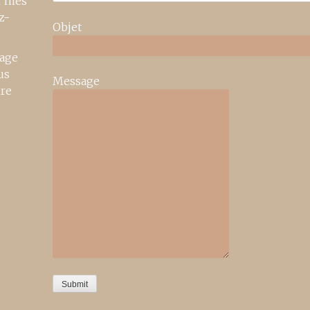
r mes
z-
Objet
age
us
Message
ire