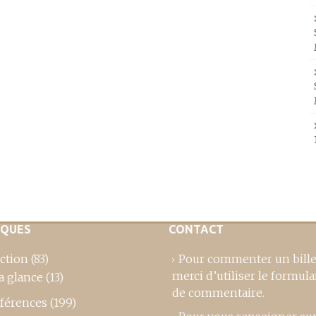
IQUES
CONTACT
ction
(83)
Pour commenter un bille
merci d’utiliser le formula
a glance
(13)
de commentaire
.
férences
(199)