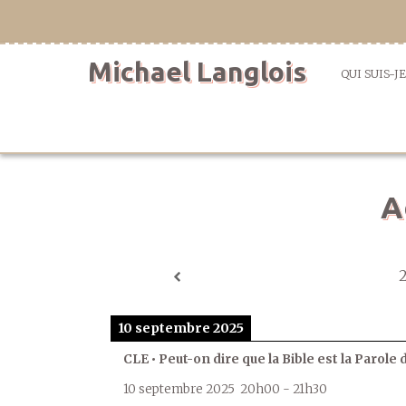
Aller
directement
au
Michael Langlois
contenu
QUI SUIS-JE
A
10 septembre 2025
CLE • Peut-on dire que la Bible est la Parole 
10 septembre 2025
20h00
-
21h30