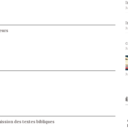
I
J
I
J
eurs
c
J
J
ssion des textes bibliques