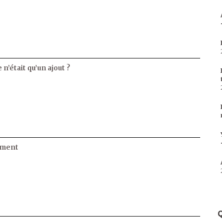
 n’était qu’un ajout ?
ament
Q