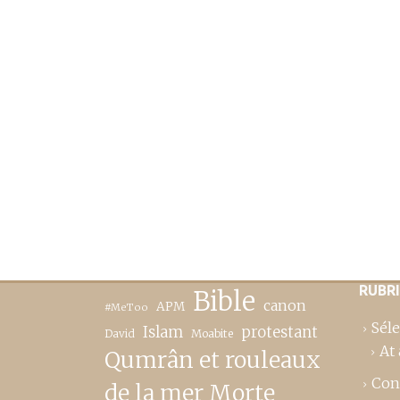
RUBR
Bible
canon
APM
#MeToo
Séle
Islam
protestant
David
Moabite
At 
Qumrân et rouleaux
Con
de la mer Morte