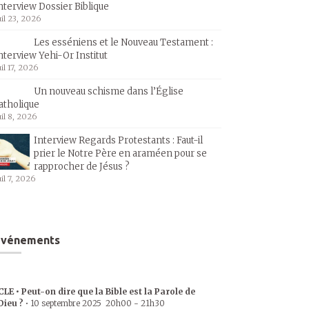
nterview Dossier Biblique
uil 23, 2026
Les esséniens et le Nouveau Testament :
nterview Yehi-Or Institut
uil 17, 2026
Un nouveau schisme dans l’Église
atholique
uil 8, 2026
Interview Regards Protestants : Faut-il
prier le Notre Père en araméen pour se
rapprocher de Jésus ?
uil 7, 2026
Événements
CLE • Peut-on dire que la Bible est la Parole de
Dieu ?
•
10 septembre 2025
20h00
-
21h30