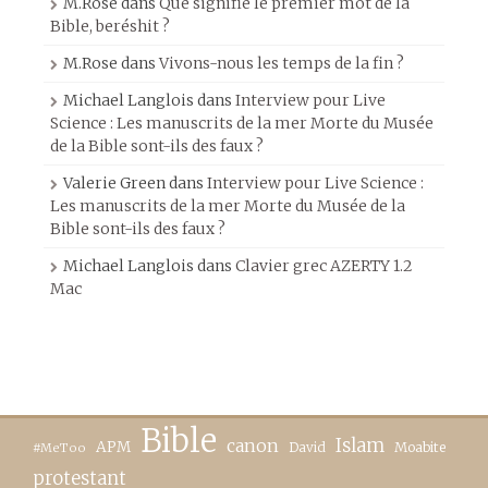
M.Rose
dans
Que signifie le premier mot de la
Bible, beréshit ?
M.Rose
dans
Vivons-nous les temps de la fin ?
Michael Langlois
dans
Interview pour Live
Science : Les manuscrits de la mer Morte du Musée
de la Bible sont-ils des faux ?
Valerie Green
dans
Interview pour Live Science :
Les manuscrits de la mer Morte du Musée de la
Bible sont-ils des faux ?
Michael Langlois
dans
Clavier grec AZERTY 1.2
Mac
Bible
canon
Islam
APM
David
Moabite
#MeToo
protestant