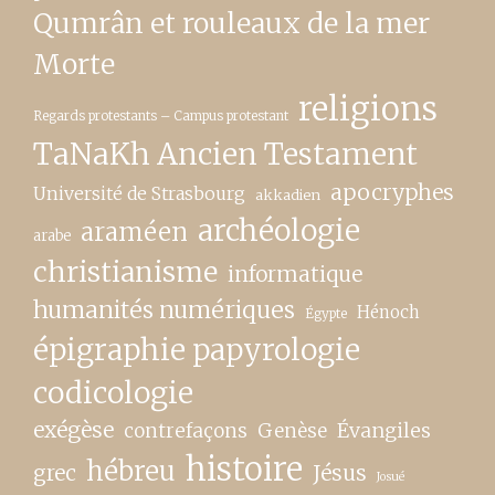
Qumrân et rouleaux de la mer
Morte
religions
Regards protestants – Campus protestant
TaNaKh Ancien Testament
apocryphes
Université de Strasbourg
akkadien
archéologie
araméen
arabe
christianisme
informatique
humanités numériques
Hénoch
Égypte
épigraphie papyrologie
codicologie
exégèse
contrefaçons
Genèse
Évangiles
histoire
hébreu
grec
Jésus
Josué