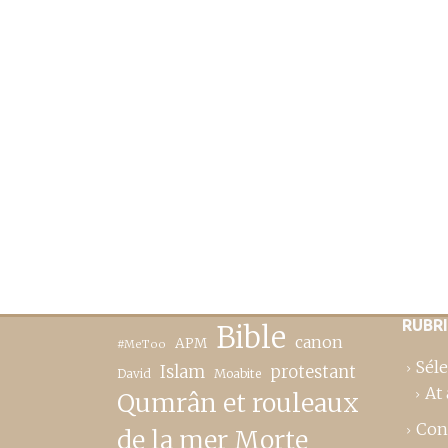
RUBR
Bible
canon
APM
#MeToo
Séle
Islam
protestant
David
Moabite
At 
Qumrân et rouleaux
Con
de la mer Morte