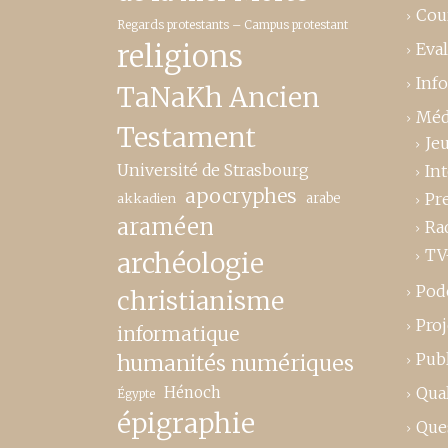
Cou
Regards protestants – Campus protestant
religions
Eva
Inf
TaNaKh Ancien
Méd
Testament
Je
Université de Strasbourg
In
apocryphes
Pr
akkadien
arabe
araméen
Ra
TV
archéologie
Pod
christianisme
Proj
informatique
Publ
humanités numériques
Hénoch
Qual
Égypte
épigraphie
Que