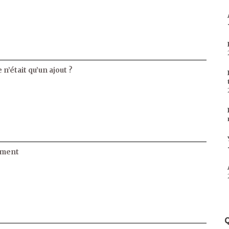
 n’était qu’un ajout ?
ament
Q