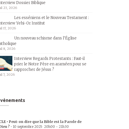
nterview Dossier Biblique
uil 23, 2026
Les esséniens et le Nouveau Testament :
nterview Yehi-Or Institut
uil 17, 2026
Un nouveau schisme dans l’Église
atholique
uil 8, 2026
Interview Regards Protestants : Faut-il
prier le Notre Père en araméen pour se
rapprocher de Jésus ?
uil 7, 2026
Événements
CLE • Peut-on dire que la Bible est la Parole de
Dieu ?
•
10 septembre 2025
20h00
-
21h30