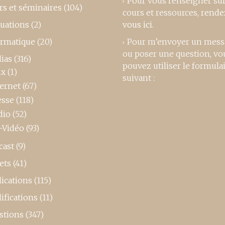
Pour vous renseigner su
rs et séminaires
(104)
cours et ressources,
rende
luations
(2)
vous ici
.
ormatique
(20)
Pour m’envoyer un mess
ou poser une question, vo
ias
(316)
pouvez utiliser le formula
ux
(1)
suivant :
ternet
(67)
esse
(118)
dio
(52)
-Vidéo
(93)
cast
(9)
ets
(41)
ications
(115)
ifications
(11)
stions
(347)