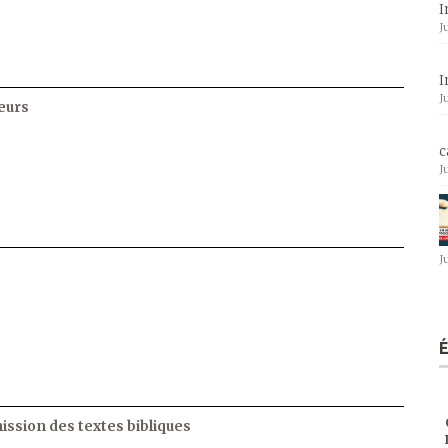
I
J
I
J
eurs
c
J
J
ssion des textes bibliques