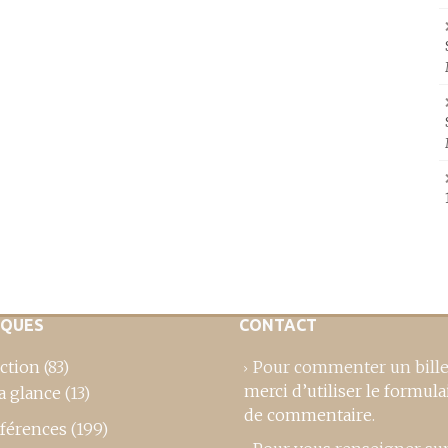
IQUES
CONTACT
ction
(83)
Pour commenter un bille
merci d’utiliser le formula
a glance
(13)
de commentaire
.
férences
(199)