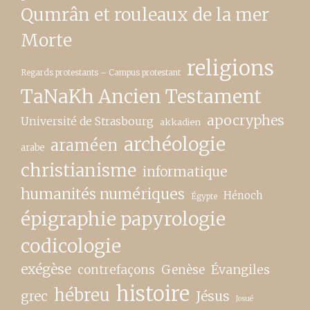
Qumrân et rouleaux de la mer
Morte
religions
Regards protestants – Campus protestant
TaNaKh Ancien Testament
apocryphes
Université de Strasbourg
akkadien
archéologie
araméen
arabe
christianisme
informatique
humanités numériques
Hénoch
Égypte
épigraphie papyrologie
codicologie
exégèse
contrefaçons
Genèse
Évangiles
histoire
hébreu
grec
Jésus
Josué