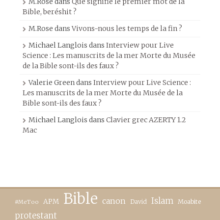
M.Rose
dans
Que signifie le premier mot de la
Bible, beréshit ?
M.Rose
dans
Vivons-nous les temps de la fin ?
Michael Langlois
dans
Interview pour Live
Science : Les manuscrits de la mer Morte du Musée
de la Bible sont-ils des faux ?
Valerie Green
dans
Interview pour Live Science :
Les manuscrits de la mer Morte du Musée de la
Bible sont-ils des faux ?
Michael Langlois
dans
Clavier grec AZERTY 1.2
Mac
Bible
canon
Islam
APM
David
Moabite
#MeToo
protestant