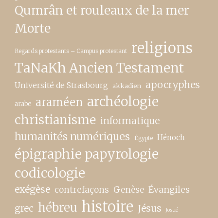
Qumrân et rouleaux de la mer
Morte
religions
Regards protestants – Campus protestant
TaNaKh Ancien Testament
apocryphes
Université de Strasbourg
akkadien
archéologie
araméen
arabe
christianisme
informatique
humanités numériques
Hénoch
Égypte
épigraphie papyrologie
codicologie
exégèse
contrefaçons
Genèse
Évangiles
histoire
hébreu
grec
Jésus
Josué