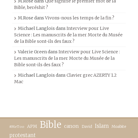
M.Rose
dans
Que signifie le premier mot de la
Bible, beréshit ?
M.Rose
dans
Vivons-nous les temps de la fin ?
Michael Langlois
dans
Interview pour Live
Science : Les manuscrits de la mer Morte du Musée
de la Bible sont-ils des faux ?
Valerie Green
dans
Interview pour Live Science :
Les manuscrits de la mer Morte du Musée de la
Bible sont-ils des faux ?
Michael Langlois
dans
Clavier grec AZERTY 1.2
Mac
Bible
canon
Islam
APM
David
Moabite
#MeToo
protestant