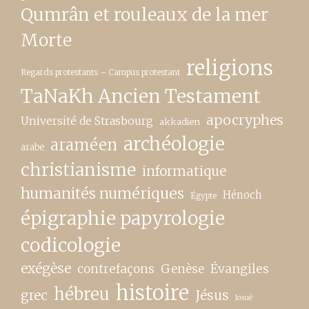
Qumrân et rouleaux de la mer
Morte
religions
Regards protestants – Campus protestant
TaNaKh Ancien Testament
apocryphes
Université de Strasbourg
akkadien
archéologie
araméen
arabe
christianisme
informatique
humanités numériques
Hénoch
Égypte
épigraphie papyrologie
codicologie
exégèse
contrefaçons
Genèse
Évangiles
histoire
hébreu
grec
Jésus
Josué