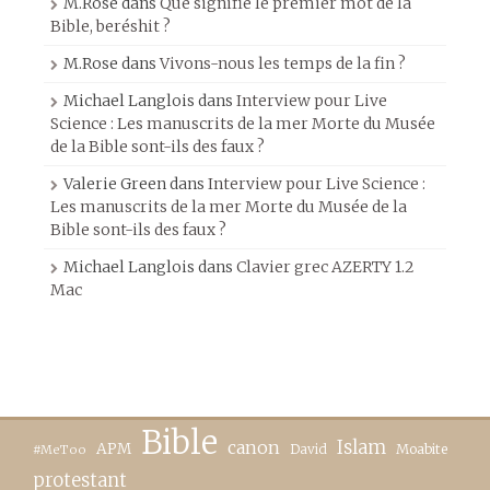
M.Rose
dans
Que signifie le premier mot de la
Bible, beréshit ?
M.Rose
dans
Vivons-nous les temps de la fin ?
Michael Langlois
dans
Interview pour Live
Science : Les manuscrits de la mer Morte du Musée
de la Bible sont-ils des faux ?
Valerie Green
dans
Interview pour Live Science :
Les manuscrits de la mer Morte du Musée de la
Bible sont-ils des faux ?
Michael Langlois
dans
Clavier grec AZERTY 1.2
Mac
Bible
canon
Islam
APM
David
Moabite
#MeToo
protestant