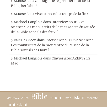
M.Rose
dans
Que signifie le premier mot de la
Bible, beréshit ?
M.Rose
dans
Vivons-nous les temps de la fin ?
Michael Langlois
dans
Interview pour Live
Science : Les manuscrits de la mer Morte du Musée
de la Bible sont-ils des faux ?
Valerie Green
dans
Interview pour Live Science :
Les manuscrits de la mer Morte du Musée de la
Bible sont-ils des faux ?
Michael Langlois
dans
Clavier grec AZERTY 1.2
Mac
Bible
canon
Islam
APM
David
Moabite
#MeToo
protestant