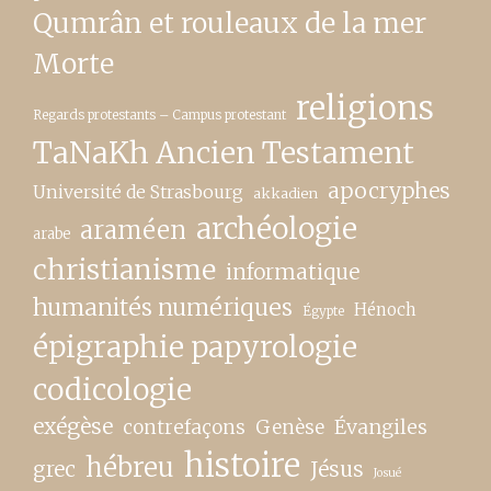
Qumrân et rouleaux de la mer
Morte
religions
Regards protestants – Campus protestant
TaNaKh Ancien Testament
apocryphes
Université de Strasbourg
akkadien
archéologie
araméen
arabe
christianisme
informatique
humanités numériques
Hénoch
Égypte
épigraphie papyrologie
codicologie
exégèse
contrefaçons
Genèse
Évangiles
histoire
hébreu
grec
Jésus
Josué