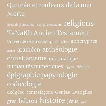
Qumrân et rouleaux de la mer
Morte
religions
Regards protestants – Campus protestant
TaNaKh Ancien Testament
apocryphes
Université de Strasbourg
akkadien
archéologie
araméen
arabe
christianisme
informatique
humanités numériques
Hénoch
Égypte
épigraphie papyrologie
codicologie
exégèse
contrefaçons
Genèse
Évangiles
histoire
hébreu
grec
Jésus
Josué