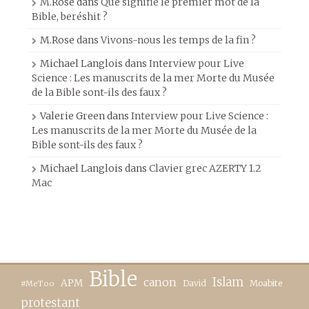
M.Rose
dans
Que signifie le premier mot de la
Bible, beréshit ?
M.Rose
dans
Vivons-nous les temps de la fin ?
Michael Langlois
dans
Interview pour Live
Science : Les manuscrits de la mer Morte du Musée
de la Bible sont-ils des faux ?
Valerie Green
dans
Interview pour Live Science :
Les manuscrits de la mer Morte du Musée de la
Bible sont-ils des faux ?
Michael Langlois
dans
Clavier grec AZERTY 1.2
Mac
Bible
canon
Islam
APM
David
Moabite
#MeToo
protestant