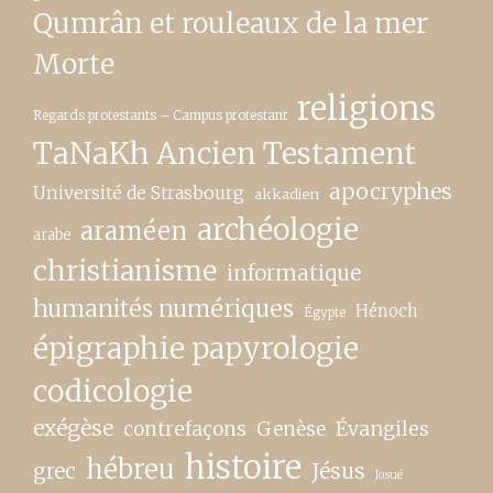
Qumrân et rouleaux de la mer
Morte
religions
Regards protestants – Campus protestant
TaNaKh Ancien Testament
apocryphes
Université de Strasbourg
akkadien
archéologie
araméen
arabe
christianisme
informatique
humanités numériques
Hénoch
Égypte
épigraphie papyrologie
codicologie
exégèse
contrefaçons
Genèse
Évangiles
histoire
hébreu
grec
Jésus
Josué