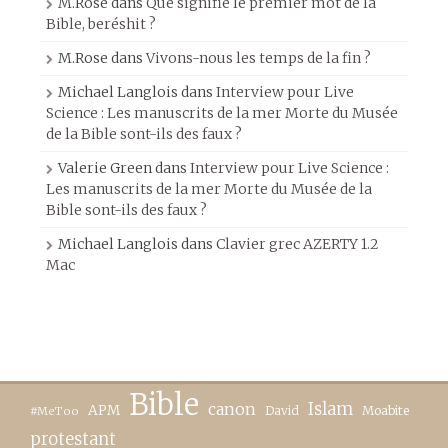
M.Rose
dans
Que signifie le premier mot de la
Bible, beréshit ?
M.Rose
dans
Vivons-nous les temps de la fin ?
Michael Langlois
dans
Interview pour Live
Science : Les manuscrits de la mer Morte du Musée
de la Bible sont-ils des faux ?
Valerie Green
dans
Interview pour Live Science :
Les manuscrits de la mer Morte du Musée de la
Bible sont-ils des faux ?
Michael Langlois
dans
Clavier grec AZERTY 1.2
Mac
Bible
canon
Islam
APM
David
Moabite
#MeToo
protestant