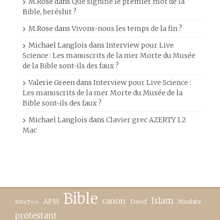
M.Rose
dans
Que signifie le premier mot de la
Bible, beréshit ?
M.Rose
dans
Vivons-nous les temps de la fin ?
Michael Langlois
dans
Interview pour Live
Science : Les manuscrits de la mer Morte du Musée
de la Bible sont-ils des faux ?
Valerie Green
dans
Interview pour Live Science :
Les manuscrits de la mer Morte du Musée de la
Bible sont-ils des faux ?
Michael Langlois
dans
Clavier grec AZERTY 1.2
Mac
Bible
canon
Islam
APM
David
Moabite
#MeToo
protestant