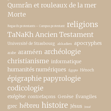
Qumrân et rouleaux de la mer
Morte
religions
Regards protestants – Campus protestant
TaNaKh Ancien Testament
apocryphes
Université de Strasbourg
akkadien
archéologie
araméen
arabe
christianisme
informatique
humanités numériques
Hénoch
Égypte
épigraphie papyrologie
codicologie
exégèse
contrefaçons
Genèse
Évangiles
histoire
hébreu
grec
Jésus
Josué