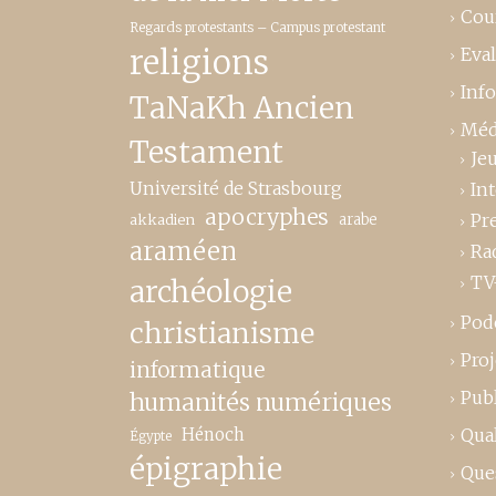
Cou
Regards protestants – Campus protestant
religions
Eva
Inf
TaNaKh Ancien
Méd
Testament
Je
Université de Strasbourg
In
apocryphes
Pr
akkadien
arabe
araméen
Ra
TV
archéologie
Pod
christianisme
Proj
informatique
Publ
humanités numériques
Hénoch
Qual
Égypte
épigraphie
Que