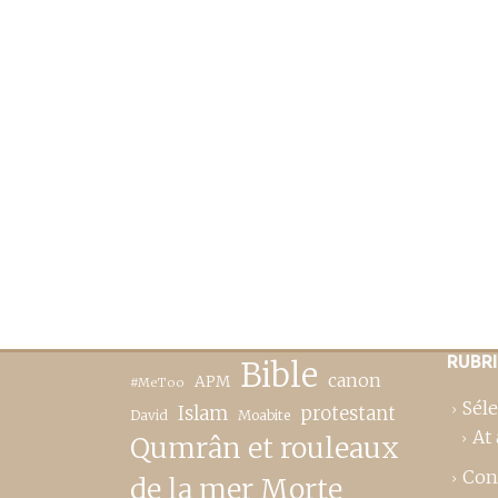
RUBR
Bible
canon
APM
#MeToo
Séle
Islam
protestant
David
Moabite
At 
Qumrân et rouleaux
Con
de la mer Morte