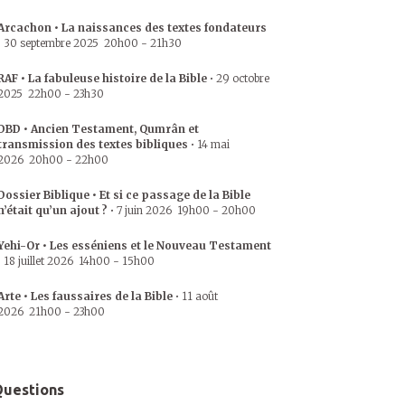
Arcachon • La naissances des textes fondateurs
•
30 septembre 2025
20h00
-
21h30
RAF • La fabuleuse histoire de la Bible
•
29 octobre
2025
22h00
-
23h30
DBD • Ancien Testament, Qumrân et
transmission des textes bibliques
•
14 mai
2026
20h00
-
22h00
Dossier Biblique • Et si ce passage de la Bible
n’était qu’un ajout ?
•
7 juin 2026
19h00
-
20h00
Yehi-Or • Les esséniens et le Nouveau Testament
•
18 juillet 2026
14h00
-
15h00
Arte • Les faussaires de la Bible
•
11 août
2026
21h00
-
23h00
uestions