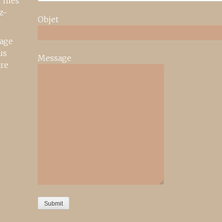
r mes
z-
Objet
age
us
Message
ire