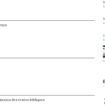
I
J
I
J
eurs
c
J
J
ssion des textes bibliques