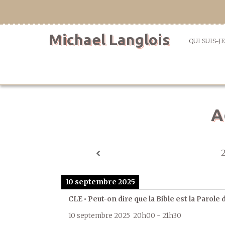
Aller
directement
au
Michael Langlois
contenu
QUI SUIS-JE
A
10 septembre 2025
CLE • Peut-on dire que la Bible est la Parole 
10 septembre 2025
20h00
-
21h30