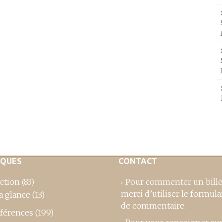
IQUES
CONTACT
ction
(83)
Pour commenter un bille
merci d’utiliser le formula
a glance
(13)
de commentaire
.
férences
(199)