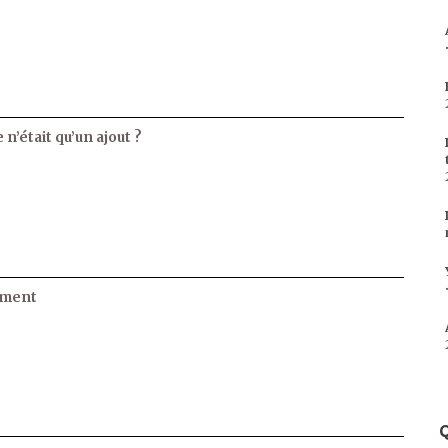
 n’était qu’un ajout ?
ament
Q