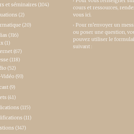
Pour vous renseigner su
rs et séminaires
(104)
cours et ressources,
rende
luations
(2)
vous ici
.
ormatique
(20)
Pour m’envoyer un mess
ou poser une question, vo
ias
(316)
pouvez utiliser le formula
ux
(1)
suivant :
ternet
(67)
esse
(118)
dio
(52)
-Vidéo
(93)
cast
(9)
ets
(41)
ications
(115)
ifications
(11)
stions
(347)