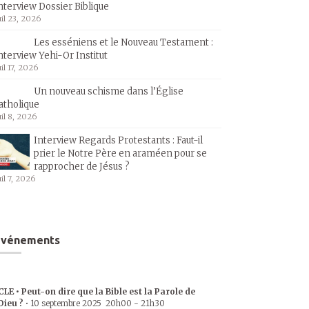
nterview Dossier Biblique
uil 23, 2026
Les esséniens et le Nouveau Testament :
nterview Yehi-Or Institut
uil 17, 2026
Un nouveau schisme dans l’Église
atholique
uil 8, 2026
Interview Regards Protestants : Faut-il
prier le Notre Père en araméen pour se
rapprocher de Jésus ?
uil 7, 2026
Événements
CLE • Peut-on dire que la Bible est la Parole de
Dieu ?
•
10 septembre 2025
20h00
-
21h30