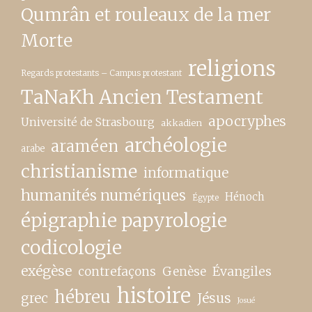
Qumrân et rouleaux de la mer
Morte
religions
Regards protestants – Campus protestant
TaNaKh Ancien Testament
apocryphes
Université de Strasbourg
akkadien
archéologie
araméen
arabe
christianisme
informatique
humanités numériques
Hénoch
Égypte
épigraphie papyrologie
codicologie
exégèse
contrefaçons
Genèse
Évangiles
histoire
hébreu
grec
Jésus
Josué