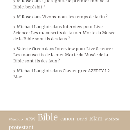
M.Rose
dans
Que signifie le premier mot de la
Bible, beréshit ?
M.Rose
dans
Vivons-nous les temps de la fin ?
Michael Langlois
dans
Interview pour Live
Science : Les manuscrits de la mer Morte du Musée
de la Bible sont-ils des faux ?
Valerie Green
dans
Interview pour Live Science :
Les manuscrits de la mer Morte du Musée de la
Bible sont-ils des faux ?
Michael Langlois
dans
Clavier grec AZERTY 1.2
Mac
Bible
canon
Islam
APM
David
Moabite
#MeToo
protestant