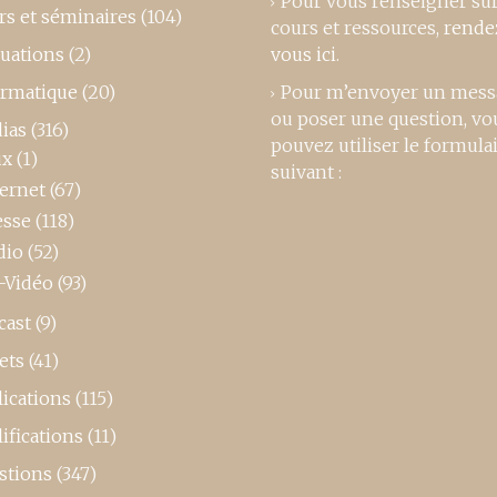
Pour vous renseigner su
rs et séminaires
(104)
cours et ressources,
rende
luations
(2)
vous ici
.
ormatique
(20)
Pour m’envoyer un mess
ou poser une question, vo
ias
(316)
pouvez utiliser le formula
ux
(1)
suivant :
ternet
(67)
esse
(118)
dio
(52)
-Vidéo
(93)
cast
(9)
ets
(41)
ications
(115)
ifications
(11)
stions
(347)