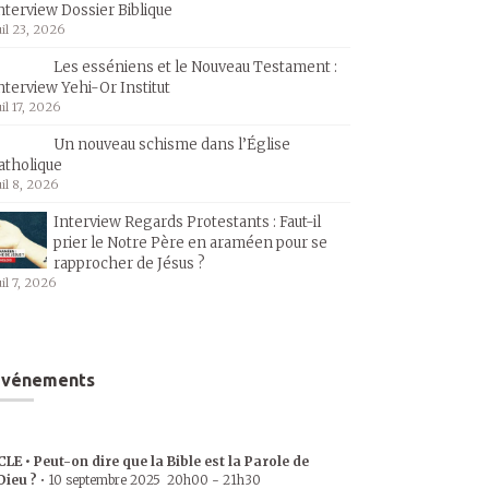
nterview Dossier Biblique
uil 23, 2026
Les esséniens et le Nouveau Testament :
nterview Yehi-Or Institut
uil 17, 2026
Un nouveau schisme dans l’Église
atholique
uil 8, 2026
Interview Regards Protestants : Faut-il
prier le Notre Père en araméen pour se
rapprocher de Jésus ?
uil 7, 2026
Événements
CLE • Peut-on dire que la Bible est la Parole de
Dieu ?
•
10 septembre 2025
20h00
-
21h30