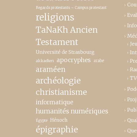
Cou
Regards protestants – Campus protestant
religions
Eva
Inf
TaNaKh Ancien
Méd
Testament
Je
Université de Strasbourg
In
apocryphes
Pr
akkadien
arabe
araméen
Ra
TV
archéologie
Pod
christianisme
Proj
informatique
Publ
humanités numériques
Hénoch
Qual
Égypte
épigraphie
Que