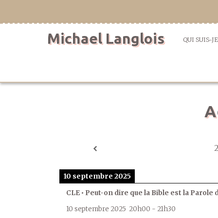
Aller
directement
au
Michael Langlois
contenu
QUI SUIS-JE
A
10 septembre 2025
CLE • Peut-on dire que la Bible est la Parole 
10 septembre 2025
20h00
-
21h30