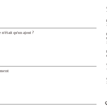
 n’était qu’un ajout ?
ament
Q