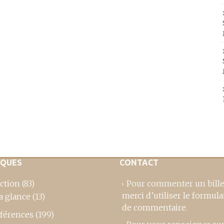
IQUES
CONTACT
ction
(83)
Pour commenter un bille
merci d’utiliser le formula
a glance
(13)
de commentaire
.
férences
(199)