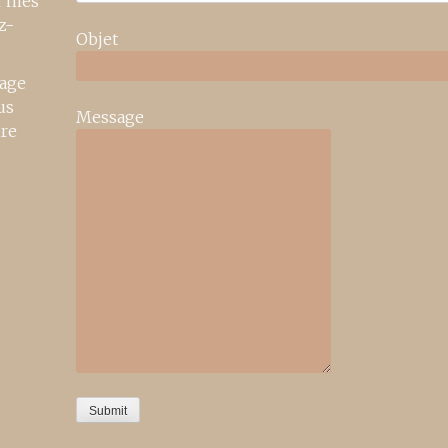
r mes
z-
Objet
age
us
Message
ire