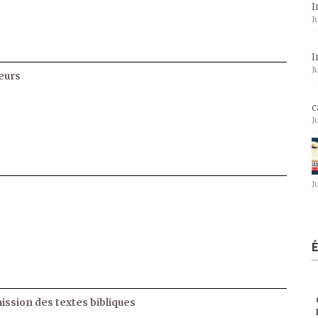
I
J
I
J
eurs
c
J
J
ssion des textes bibliques