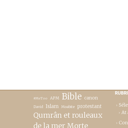
RUBR
Bible
canon
APM
#MeToo
Séle
Islam
protestant
David
Moabite
At 
Qumrân et rouleaux
Con
de la mer Morte