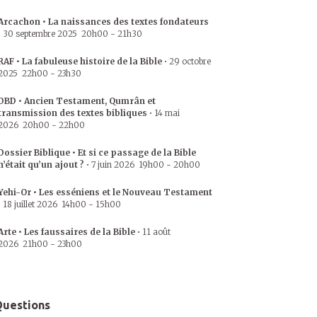
Arcachon • La naissances des textes fondateurs
•
30 septembre 2025
20h00
-
21h30
RAF • La fabuleuse histoire de la Bible
•
29 octobre
2025
22h00
-
23h30
DBD • Ancien Testament, Qumrân et
transmission des textes bibliques
•
14 mai
2026
20h00
-
22h00
Dossier Biblique • Et si ce passage de la Bible
n’était qu’un ajout ?
•
7 juin 2026
19h00
-
20h00
Yehi-Or • Les esséniens et le Nouveau Testament
•
18 juillet 2026
14h00
-
15h00
Arte • Les faussaires de la Bible
•
11 août
2026
21h00
-
23h00
uestions