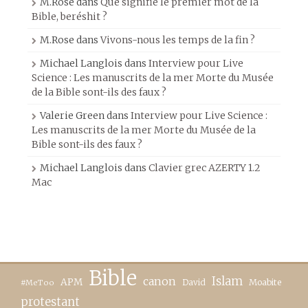
M.Rose
dans
Que signifie le premier mot de la
Bible, beréshit ?
M.Rose
dans
Vivons-nous les temps de la fin ?
Michael Langlois
dans
Interview pour Live
Science : Les manuscrits de la mer Morte du Musée
de la Bible sont-ils des faux ?
Valerie Green
dans
Interview pour Live Science :
Les manuscrits de la mer Morte du Musée de la
Bible sont-ils des faux ?
Michael Langlois
dans
Clavier grec AZERTY 1.2
Mac
Bible
canon
Islam
APM
David
Moabite
#MeToo
protestant