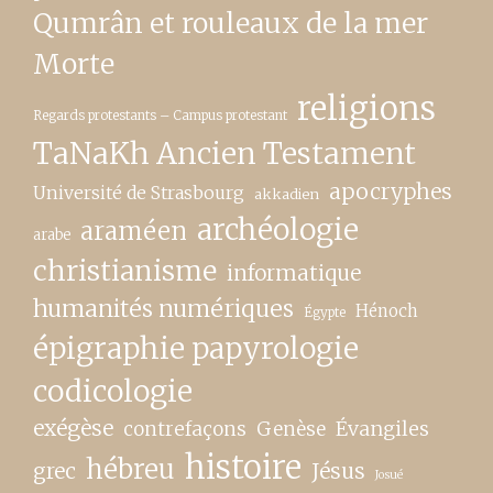
Qumrân et rouleaux de la mer
Morte
religions
Regards protestants – Campus protestant
TaNaKh Ancien Testament
apocryphes
Université de Strasbourg
akkadien
archéologie
araméen
arabe
christianisme
informatique
humanités numériques
Hénoch
Égypte
épigraphie papyrologie
codicologie
exégèse
contrefaçons
Genèse
Évangiles
histoire
hébreu
grec
Jésus
Josué