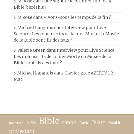
M.Rose
dans
Que signifie le premier mot de la
Bible, beréshit ?
M.Rose
dans
Vivons-nous les temps de la fin ?
Michael Langlois
dans
Interview pour Live
Science : Les manuscrits de la mer Morte du Musée
de la Bible sont-ils des faux ?
Valerie Green
dans
Interview pour Live Science :
Les manuscrits de la mer Morte du Musée de la
Bible sont-ils des faux ?
Michael Langlois
dans
Clavier grec AZERTY 1.2
Mac
Bible
canon
Islam
APM
David
Moabite
#MeToo
protestant