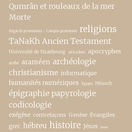
Qumrân et rouleaux de la mer
Morte
religions
Regards protestants – Campus protestant
TaNaKh Ancien Testament
apocryphes
Université de Strasbourg
akkadien
archéologie
araméen
arabe
christianisme
informatique
humanités numériques
Hénoch
Égypte
épigraphie papyrologie
codicologie
exégèse
contrefaçons
Genèse
Évangiles
histoire
hébreu
grec
Jésus
Josué