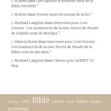
M.Rose
dans
Que signifie le premier mot de la
Bible, beréshit ?
M.Rose
dans
Vivons-nous les temps de la fin ?
Michael Langlois
dans
Interview pour Live
Science : Les manuscrits de la mer Morte du Musée
de la Bible sont-ils des faux ?
Valerie Green
dans
Interview pour Live Science :
Les manuscrits de la mer Morte du Musée de la
Bible sont-ils des faux ?
Michael Langlois
dans
Clavier grec AZERTY 1.2
Mac
Bible
canon
Islam
APM
David
Moabite
#MeToo
protestant