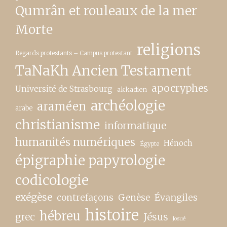
Qumrân et rouleaux de la mer
Morte
religions
Regards protestants – Campus protestant
TaNaKh Ancien Testament
apocryphes
Université de Strasbourg
akkadien
archéologie
araméen
arabe
christianisme
informatique
humanités numériques
Hénoch
Égypte
épigraphie papyrologie
codicologie
exégèse
contrefaçons
Genèse
Évangiles
histoire
hébreu
grec
Jésus
Josué