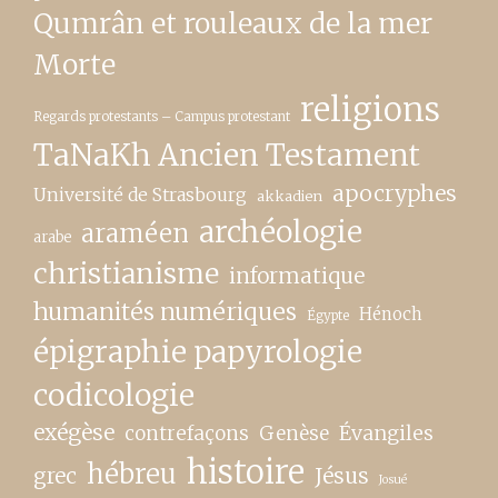
Qumrân et rouleaux de la mer
Morte
religions
Regards protestants – Campus protestant
TaNaKh Ancien Testament
apocryphes
Université de Strasbourg
akkadien
archéologie
araméen
arabe
christianisme
informatique
humanités numériques
Hénoch
Égypte
épigraphie papyrologie
codicologie
exégèse
contrefaçons
Genèse
Évangiles
histoire
hébreu
grec
Jésus
Josué