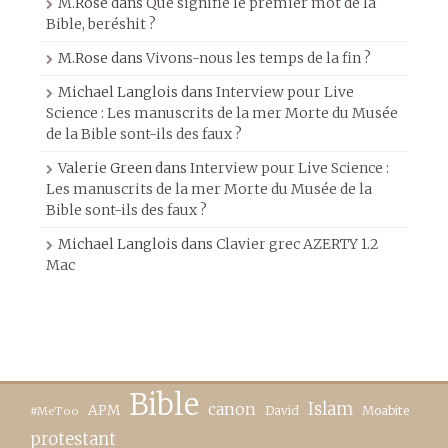
M.Rose
dans
Que signifie le premier mot de la
Bible, beréshit ?
M.Rose
dans
Vivons-nous les temps de la fin ?
Michael Langlois
dans
Interview pour Live
Science : Les manuscrits de la mer Morte du Musée
de la Bible sont-ils des faux ?
Valerie Green
dans
Interview pour Live Science :
Les manuscrits de la mer Morte du Musée de la
Bible sont-ils des faux ?
Michael Langlois
dans
Clavier grec AZERTY 1.2
Mac
Bible
canon
Islam
APM
David
Moabite
#MeToo
protestant