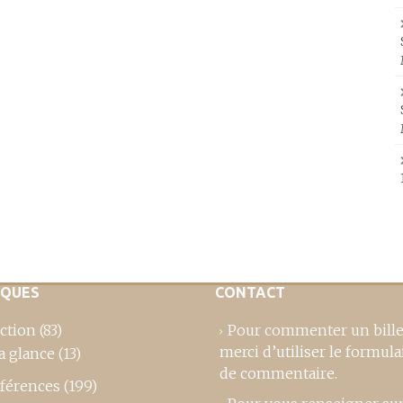
IQUES
CONTACT
ction
(83)
Pour commenter un bille
merci d’utiliser le formula
a glance
(13)
de commentaire
.
férences
(199)