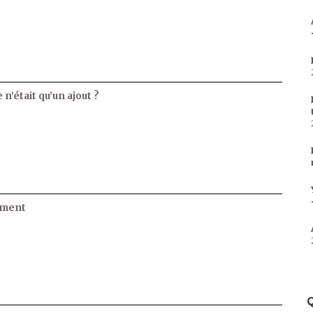
 n’était qu’un ajout ?
ament
Q