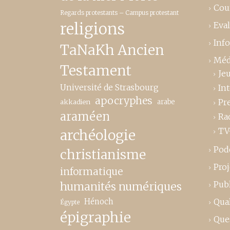
Cou
Regards protestants – Campus protestant
religions
Eva
Inf
TaNaKh Ancien
Méd
Testament
Je
Université de Strasbourg
In
apocryphes
Pr
akkadien
arabe
araméen
Ra
TV
archéologie
Pod
christianisme
Proj
informatique
Publ
humanités numériques
Hénoch
Qual
Égypte
épigraphie
Que