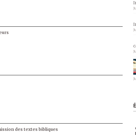
I
J
I
J
eurs
c
J
J
ssion des textes bibliques