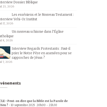
nterview Dossier Biblique
uil 23, 2026
Les esséniens et le Nouveau Testament :
nterview Yehi-Or Institut
uil 17, 2026
Un nouveau schisme dans l’Église
atholique
uil 8, 2026
Interview Regards Protestants : Faut-il
prier le Notre Père en araméen pour se
rapprocher de Jésus ?
uil 7, 2026
Événements
CLE • Peut-on dire que la Bible est la Parole de
Dieu ?
•
10 septembre 2025
20h00
-
21h30