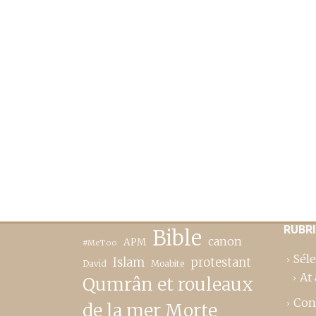
RUBR
Bible
canon
APM
#MeToo
Séle
Islam
protestant
David
Moabite
At 
Qumrân et rouleaux
Con
de la mer Morte