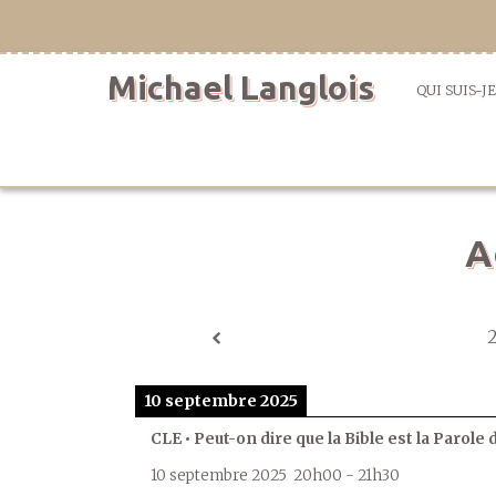
Aller
directement
au
Michael Langlois
contenu
QUI SUIS-JE
A
10 septembre 2025
CLE • Peut-on dire que la Bible est la Parole 
10 septembre 2025
20h00
-
21h30