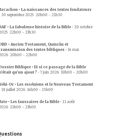
Arcachon • La naissances des textes fondateurs
•
30 septembre 2025
20h00
-
21h30
RAF • La fabuleuse histoire de la Bible
•
29 octobre
2025
22h00
-
23h30
DBD • Ancien Testament, Qumrân et
transmission des textes bibliques
•
14 mai
2026
20h00
-
22h00
Dossier Biblique • Et si ce passage de la Bible
n’était qu’un ajout ?
•
7 juin 2026
19h00
-
20h00
Yehi-Or • Les esséniens et le Nouveau Testament
•
18 juillet 2026
14h00
-
15h00
Arte • Les faussaires de la Bible
•
11 août
2026
21h00
-
23h00
uestions