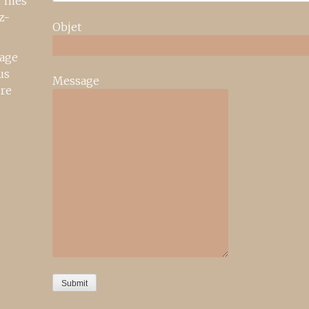
r mes
z-
Objet
age
us
Message
ire