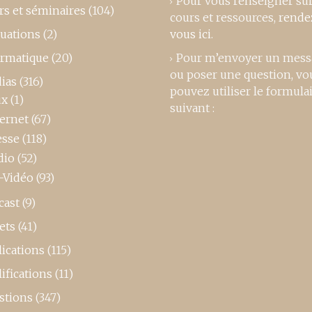
Pour vous renseigner su
rs et séminaires
(104)
cours et ressources,
rende
luations
(2)
vous ici
.
ormatique
(20)
Pour m’envoyer un mess
ou poser une question, vo
ias
(316)
pouvez utiliser le formula
ux
(1)
suivant :
ternet
(67)
esse
(118)
dio
(52)
-Vidéo
(93)
cast
(9)
ets
(41)
ications
(115)
ifications
(11)
stions
(347)