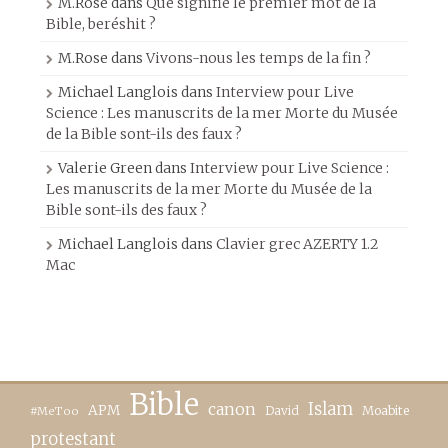
M.Rose
dans
Que signifie le premier mot de la
Bible, beréshit ?
M.Rose
dans
Vivons-nous les temps de la fin ?
Michael Langlois
dans
Interview pour Live
Science : Les manuscrits de la mer Morte du Musée
de la Bible sont-ils des faux ?
Valerie Green
dans
Interview pour Live Science :
Les manuscrits de la mer Morte du Musée de la
Bible sont-ils des faux ?
Michael Langlois
dans
Clavier grec AZERTY 1.2
Mac
Bible
canon
Islam
APM
David
Moabite
#MeToo
protestant