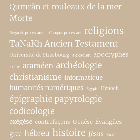
Qumrân et rouleaux de la mer
Morte
religions
Regards protestants – Campus protestant
TaNaKh Ancien Testament
apocryphes
Université de Strasbourg
akkadien
archéologie
araméen
arabe
christianisme
informatique
humanités numériques
Hénoch
Égypte
épigraphie papyrologie
codicologie
exégèse
contrefaçons
Genèse
Évangiles
histoire
hébreu
grec
Jésus
Josué