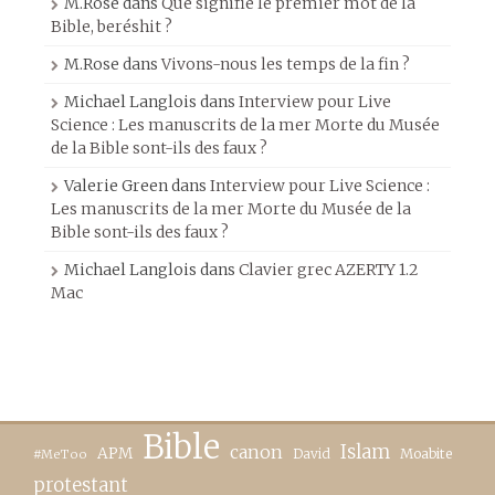
M.Rose
dans
Que signifie le premier mot de la
Bible, beréshit ?
M.Rose
dans
Vivons-nous les temps de la fin ?
Michael Langlois
dans
Interview pour Live
Science : Les manuscrits de la mer Morte du Musée
de la Bible sont-ils des faux ?
Valerie Green
dans
Interview pour Live Science :
Les manuscrits de la mer Morte du Musée de la
Bible sont-ils des faux ?
Michael Langlois
dans
Clavier grec AZERTY 1.2
Mac
Bible
canon
Islam
APM
David
Moabite
#MeToo
protestant