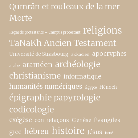
Qumrân et rouleaux de la mer
Morte
religions
Regards protestants – Campus protestant
TaNaKh Ancien Testament
apocryphes
Université de Strasbourg
akkadien
archéologie
araméen
arabe
christianisme
informatique
humanités numériques
Hénoch
Égypte
épigraphie papyrologie
codicologie
exégèse
contrefaçons
Genèse
Évangiles
histoire
hébreu
grec
Jésus
Josué