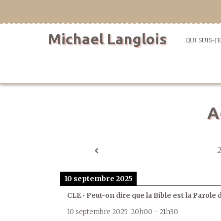
Aller
directement
au
Michael Langlois
contenu
QUI SUIS-JE
A
10 septembre 2025
CLE • Peut-on dire que la Bible est la Parole 
10 septembre 2025
20h00
-
21h30