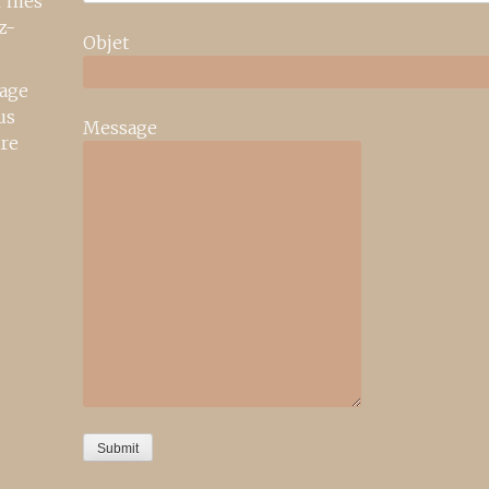
r mes
z-
Objet
age
us
Message
ire