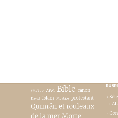
RUBR
Bible
canon
APM
#MeToo
Séle
Islam
protestant
David
Moabite
At 
Qumrân et rouleaux
Con
de la mer Morte