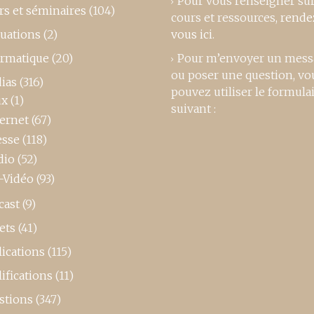
Pour vous renseigner su
rs et séminaires
(104)
cours et ressources,
rende
luations
(2)
vous ici
.
ormatique
(20)
Pour m’envoyer un mess
ou poser une question, vo
ias
(316)
pouvez utiliser le formula
ux
(1)
suivant :
ternet
(67)
esse
(118)
dio
(52)
-Vidéo
(93)
cast
(9)
ets
(41)
ications
(115)
ifications
(11)
stions
(347)