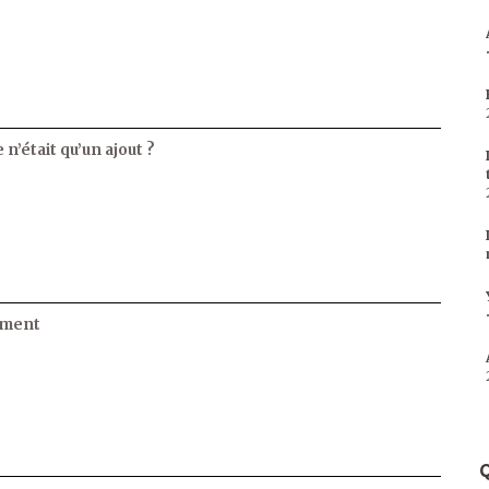
 n’était qu’un ajout ?
ament
Q