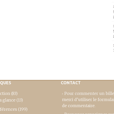
IQUES
CONTACT
ction
(83)
Pour commenter un bille
merci d’utiliser le formula
a glance
(13)
de commentaire
.
férences
(199)