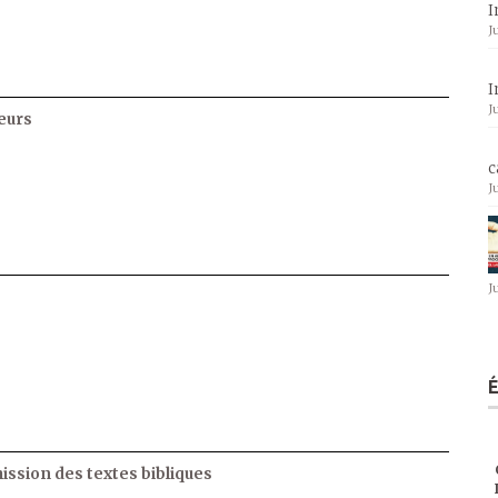
I
J
I
J
eurs
c
J
J
ssion des textes bibliques