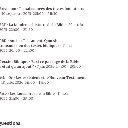
Arcachon • La naissances des textes fondateurs
•
30 septembre 2025
20h00
-
21h30
RAF • La fabuleuse histoire de la Bible
•
29 octobre
2025
22h00
-
23h30
DBD • Ancien Testament, Qumrân et
transmission des textes bibliques
•
14 mai
2026
20h00
-
22h00
Dossier Biblique • Et si ce passage de la Bible
n’était qu’un ajout ?
•
7 juin 2026
19h00
-
20h00
Yehi-Or • Les esséniens et le Nouveau Testament
•
18 juillet 2026
14h00
-
15h00
Arte • Les faussaires de la Bible
•
11 août
2026
21h00
-
23h00
uestions