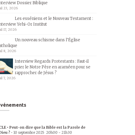
nterview Dossier Biblique
uil 23, 2026
Les esséniens et le Nouveau Testament :
nterview Yehi-Or Institut
uil 17, 2026
Un nouveau schisme dans l’Église
atholique
uil 8, 2026
Interview Regards Protestants : Faut-il
prier le Notre Père en araméen pour se
rapprocher de Jésus ?
uil 7, 2026
Événements
CLE • Peut-on dire que la Bible est la Parole de
Dieu ?
•
10 septembre 2025
20h00
-
21h30