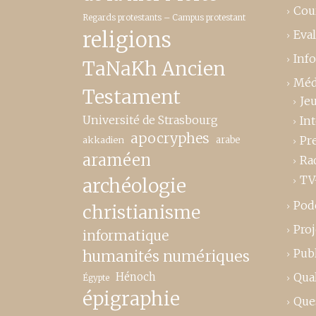
Cou
Regards protestants – Campus protestant
religions
Eva
Inf
TaNaKh Ancien
Méd
Testament
Je
Université de Strasbourg
In
apocryphes
Pr
akkadien
arabe
araméen
Ra
TV
archéologie
Pod
christianisme
Proj
informatique
Publ
humanités numériques
Hénoch
Qual
Égypte
épigraphie
Que