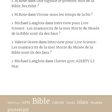
M.Rose
dans
Que signifie le premier mot de la
Bible, beréshit ?
M.Rose
dans
Vivons-nous les temps de la fin ?
Michael Langlois
dans
Interview pour Live
Science : Les manuscrits de la mer Morte du Musée
de la Bible sont-ils des faux ?
Valerie Green
dans
Interview pour Live Science :
Les manuscrits de la mer Morte du Musée de la
Bible sont-ils des faux ?
Michael Langlois
dans
Clavier grec AZERTY 1.2
Mac
Bible
canon
Islam
APM
David
Moabite
#MeToo
protestant