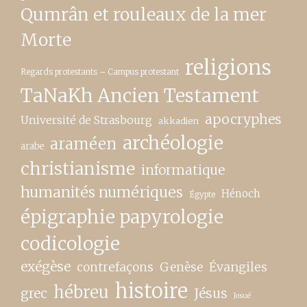
Qumrân et rouleaux de la mer
Morte
religions
Regards protestants – Campus protestant
TaNaKh Ancien Testament
apocryphes
Université de Strasbourg
akkadien
archéologie
araméen
arabe
christianisme
informatique
humanités numériques
Hénoch
Égypte
épigraphie papyrologie
codicologie
exégèse
contrefaçons
Genèse
Évangiles
histoire
hébreu
grec
Jésus
Josué