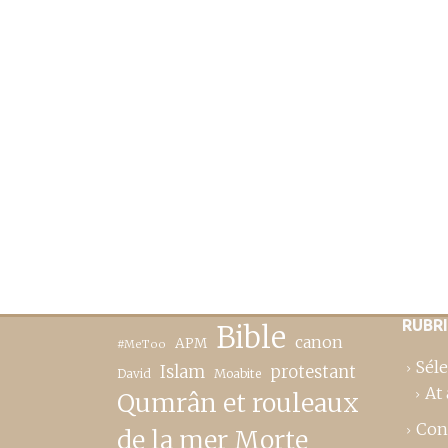
RUBR
Bible
canon
APM
#MeToo
Séle
Islam
protestant
David
Moabite
At 
Qumrân et rouleaux
Con
de la mer Morte