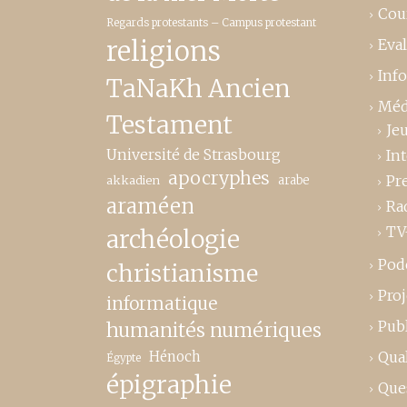
Cou
Regards protestants – Campus protestant
religions
Eva
Inf
TaNaKh Ancien
Méd
Testament
Je
Université de Strasbourg
In
apocryphes
Pr
akkadien
arabe
araméen
Ra
TV
archéologie
Pod
christianisme
Proj
informatique
Publ
humanités numériques
Hénoch
Qual
Égypte
épigraphie
Que