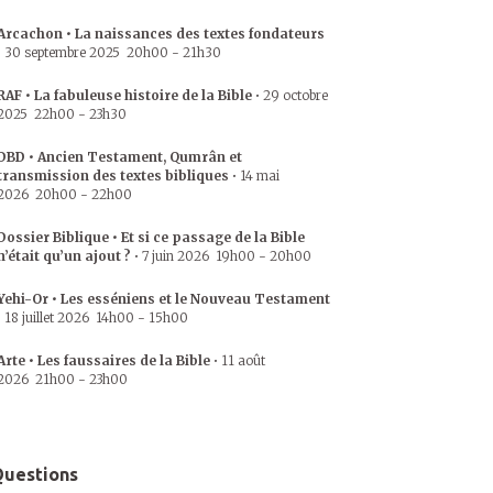
Arcachon • La naissances des textes fondateurs
•
30 septembre 2025
20h00
-
21h30
RAF • La fabuleuse histoire de la Bible
•
29 octobre
2025
22h00
-
23h30
DBD • Ancien Testament, Qumrân et
transmission des textes bibliques
•
14 mai
2026
20h00
-
22h00
Dossier Biblique • Et si ce passage de la Bible
n’était qu’un ajout ?
•
7 juin 2026
19h00
-
20h00
Yehi-Or • Les esséniens et le Nouveau Testament
•
18 juillet 2026
14h00
-
15h00
Arte • Les faussaires de la Bible
•
11 août
2026
21h00
-
23h00
uestions