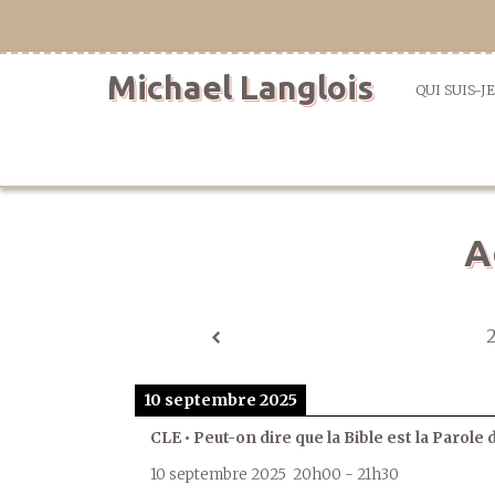
Aller
directement
au
Michael Langlois
contenu
QUI SUIS-JE
A
10 septembre 2025
CLE • Peut-on dire que la Bible est la Parole 
10 septembre 2025
20h00
-
21h30