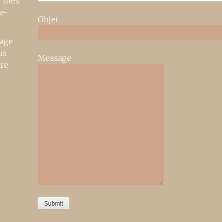
r mes
z-
Objet
age
us
Message
ire