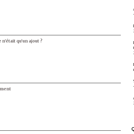
 n’était qu’un ajout ?
ament
Q