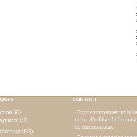
IQUES
CONTACT
ction
(83)
Pour commenter un bille
merci d’utiliser le formula
a glance
(13)
de commentaire
.
férences
(199)