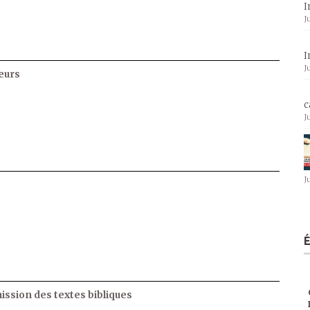
I
J
I
J
eurs
c
J
J
ssion des textes bibliques