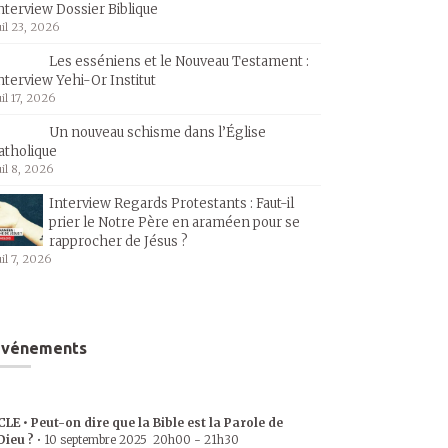
nterview Dossier Biblique
uil 23, 2026
Les esséniens et le Nouveau Testament :
nterview Yehi-Or Institut
uil 17, 2026
Un nouveau schisme dans l’Église
atholique
uil 8, 2026
Interview Regards Protestants : Faut-il
prier le Notre Père en araméen pour se
rapprocher de Jésus ?
uil 7, 2026
Événements
CLE • Peut-on dire que la Bible est la Parole de
Dieu ?
•
10 septembre 2025
20h00
-
21h30