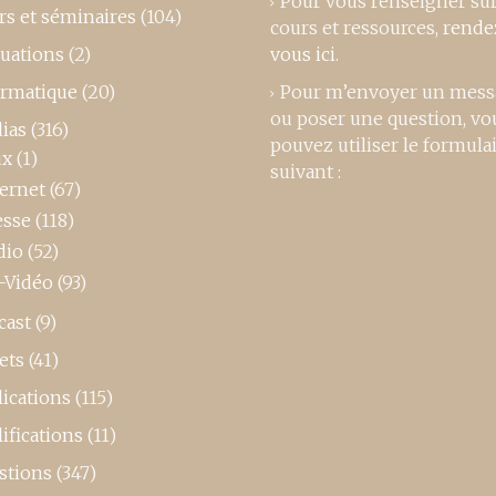
Pour vous renseigner su
rs et séminaires
(104)
cours et ressources,
rende
luations
(2)
vous ici
.
ormatique
(20)
Pour m’envoyer un mess
ou poser une question, vo
ias
(316)
pouvez utiliser le formula
ux
(1)
suivant :
ternet
(67)
esse
(118)
dio
(52)
-Vidéo
(93)
cast
(9)
ets
(41)
ications
(115)
ifications
(11)
stions
(347)