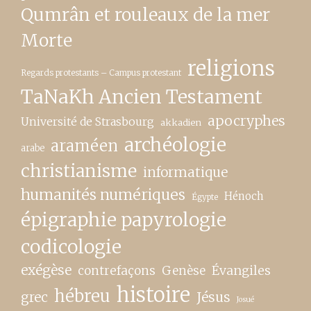
Qumrân et rouleaux de la mer
Morte
religions
Regards protestants – Campus protestant
TaNaKh Ancien Testament
apocryphes
Université de Strasbourg
akkadien
archéologie
araméen
arabe
christianisme
informatique
humanités numériques
Hénoch
Égypte
épigraphie papyrologie
codicologie
exégèse
contrefaçons
Genèse
Évangiles
histoire
hébreu
grec
Jésus
Josué