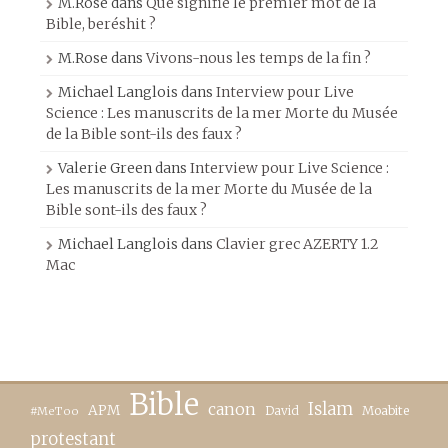
M.Rose
dans
Que signifie le premier mot de la
Bible, beréshit ?
M.Rose
dans
Vivons-nous les temps de la fin ?
Michael Langlois
dans
Interview pour Live
Science : Les manuscrits de la mer Morte du Musée
de la Bible sont-ils des faux ?
Valerie Green
dans
Interview pour Live Science :
Les manuscrits de la mer Morte du Musée de la
Bible sont-ils des faux ?
Michael Langlois
dans
Clavier grec AZERTY 1.2
Mac
Bible
canon
Islam
APM
David
Moabite
#MeToo
protestant