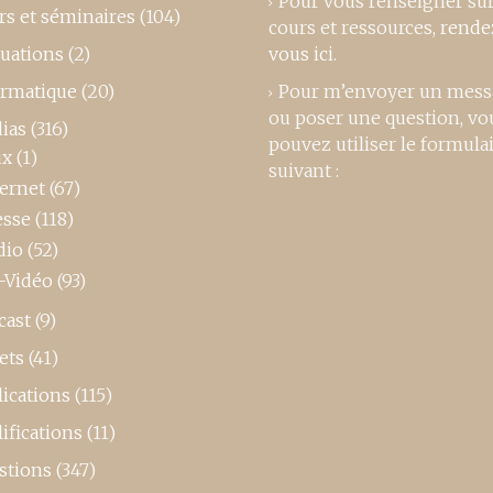
Pour vous renseigner su
rs et séminaires
(104)
cours et ressources,
rende
luations
(2)
vous ici
.
ormatique
(20)
Pour m’envoyer un mess
ou poser une question, vo
ias
(316)
pouvez utiliser le formula
ux
(1)
suivant :
ternet
(67)
esse
(118)
dio
(52)
-Vidéo
(93)
cast
(9)
ets
(41)
ications
(115)
ifications
(11)
stions
(347)