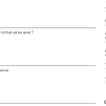
 n’était qu’un ajout ?
ament
Q