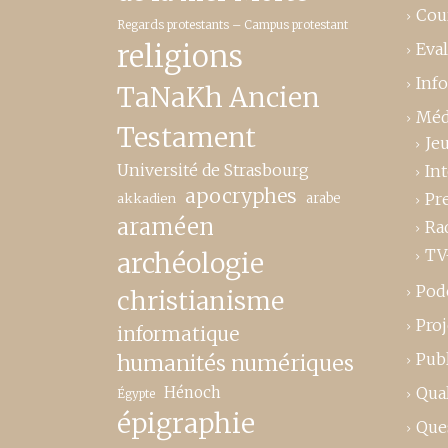
Cou
Regards protestants – Campus protestant
religions
Eva
Inf
TaNaKh Ancien
Méd
Testament
Je
Université de Strasbourg
In
apocryphes
Pr
akkadien
arabe
araméen
Ra
TV
archéologie
Pod
christianisme
Proj
informatique
Publ
humanités numériques
Hénoch
Qual
Égypte
épigraphie
Que