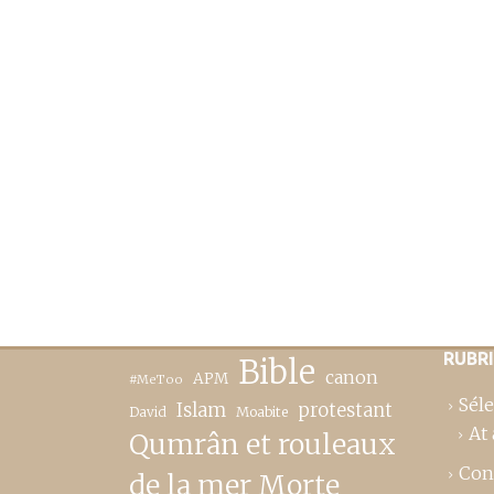
RUBR
Bible
canon
APM
#MeToo
Séle
Islam
protestant
David
Moabite
At 
Qumrân et rouleaux
Con
de la mer Morte