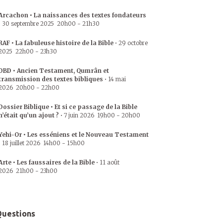
Arcachon • La naissances des textes fondateurs
•
30 septembre 2025
20h00
-
21h30
RAF • La fabuleuse histoire de la Bible
•
29 octobre
2025
22h00
-
23h30
DBD • Ancien Testament, Qumrân et
transmission des textes bibliques
•
14 mai
2026
20h00
-
22h00
Dossier Biblique • Et si ce passage de la Bible
n’était qu’un ajout ?
•
7 juin 2026
19h00
-
20h00
Yehi-Or • Les esséniens et le Nouveau Testament
•
18 juillet 2026
14h00
-
15h00
Arte • Les faussaires de la Bible
•
11 août
2026
21h00
-
23h00
uestions