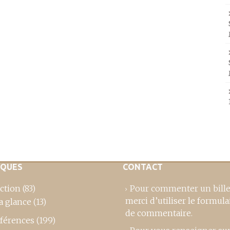
IQUES
CONTACT
ction
(83)
Pour commenter un bille
merci d’utiliser le formula
a glance
(13)
de commentaire
.
férences
(199)