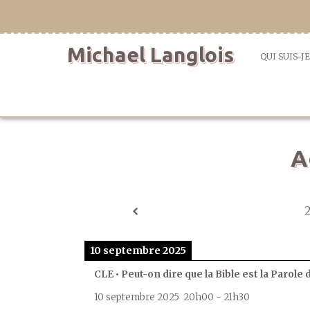
Aller
directement
au
Michael Langlois
contenu
QUI SUIS-JE
A
10 septembre 2025
CLE • Peut-on dire que la Bible est la Parole 
10 septembre 2025
20h00
-
21h30