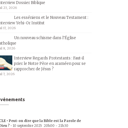
nterview Dossier Biblique
uil 23, 2026
Les esséniens et le Nouveau Testament :
nterview Yehi-Or Institut
uil 17, 2026
Un nouveau schisme dans l’Église
atholique
uil 8, 2026
Interview Regards Protestants : Faut-il
prier le Notre Père en araméen pour se
rapprocher de Jésus ?
uil 7, 2026
Événements
CLE • Peut-on dire que la Bible est la Parole de
Dieu ?
•
10 septembre 2025
20h00
-
21h30