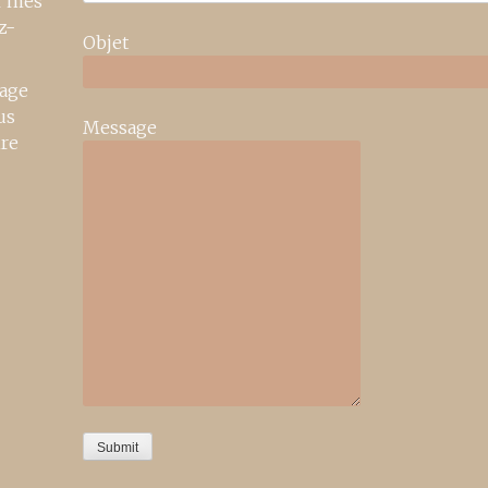
r mes
z-
Objet
age
us
Message
ire