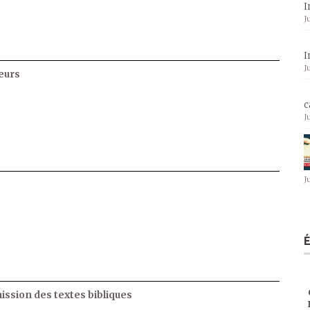
I
J
I
J
eurs
c
J
J
ssion des textes bibliques