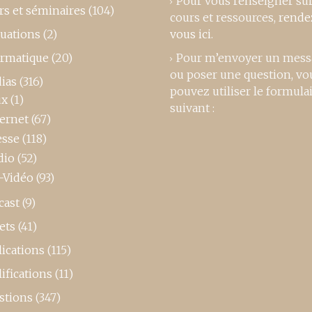
Pour vous renseigner su
rs et séminaires
(104)
cours et ressources,
rende
luations
(2)
vous ici
.
ormatique
(20)
Pour m’envoyer un mess
ou poser une question, vo
ias
(316)
pouvez utiliser le formula
ux
(1)
suivant :
ternet
(67)
esse
(118)
dio
(52)
-Vidéo
(93)
cast
(9)
ets
(41)
ications
(115)
ifications
(11)
stions
(347)