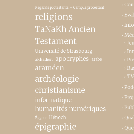
Cou
Regards protestants – Campus protestant
religions
Eva
Inf
TaNaKh Ancien
Méd
Testament
Je
Université de Strasbourg
In
apocryphes
Pr
akkadien
arabe
araméen
Ra
TV
archéologie
Pod
christianisme
Proj
informatique
Publ
humanités numériques
Hénoch
Qual
Égypte
épigraphie
Que