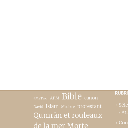
RUBR
Bible
canon
APM
#MeToo
Séle
Islam
protestant
David
Moabite
At 
Qumrân et rouleaux
Con
de la mer Morte