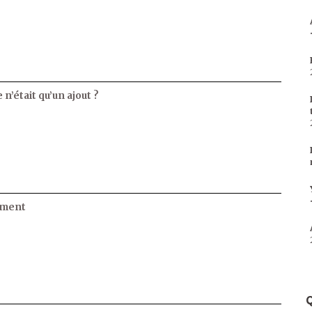
 n’était qu’un ajout ?
ament
Q