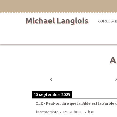
Aller
directement
au
Michael Langlois
contenu
QUI SUIS-JE
A
10 septembre 2025
CLE • Peut-on dire que la Bible est la Parole 
10 septembre 2025
20h00
-
21h30