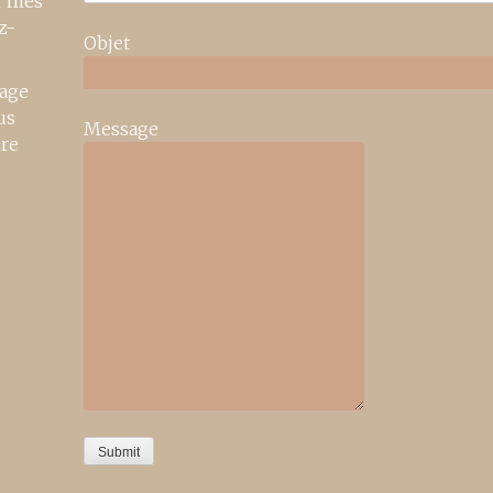
r mes
z-
Objet
age
us
Message
ire