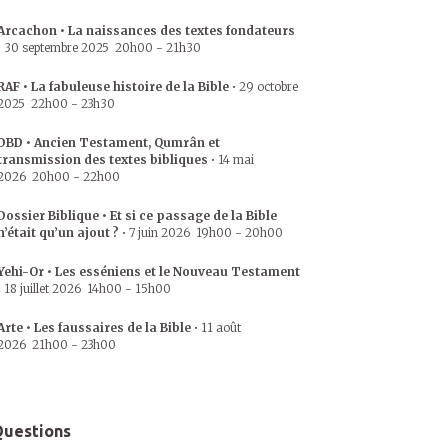
Arcachon • La naissances des textes fondateurs
•
30 septembre 2025
20h00
-
21h30
RAF • La fabuleuse histoire de la Bible
•
29 octobre
2025
22h00
-
23h30
DBD • Ancien Testament, Qumrân et
transmission des textes bibliques
•
14 mai
2026
20h00
-
22h00
Dossier Biblique • Et si ce passage de la Bible
n’était qu’un ajout ?
•
7 juin 2026
19h00
-
20h00
Yehi-Or • Les esséniens et le Nouveau Testament
•
18 juillet 2026
14h00
-
15h00
Arte • Les faussaires de la Bible
•
11 août
2026
21h00
-
23h00
uestions