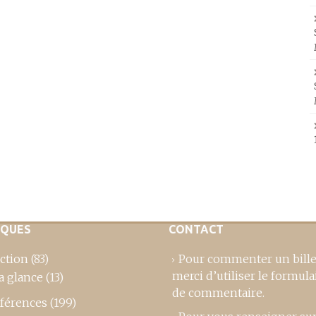
IQUES
CONTACT
ction
(83)
Pour commenter un bille
merci d’utiliser le formula
a glance
(13)
de commentaire
.
férences
(199)