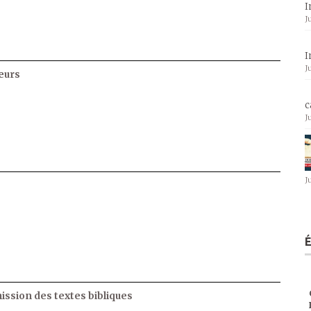
I
J
I
J
eurs
c
J
J
ssion des textes bibliques