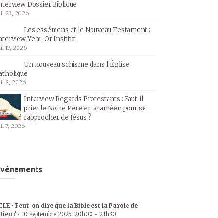
nterview Dossier Biblique
uil 23, 2026
Les esséniens et le Nouveau Testament :
nterview Yehi-Or Institut
uil 17, 2026
Un nouveau schisme dans l’Église
atholique
uil 8, 2026
Interview Regards Protestants : Faut-il
prier le Notre Père en araméen pour se
rapprocher de Jésus ?
uil 7, 2026
Événements
CLE • Peut-on dire que la Bible est la Parole de
Dieu ?
•
10 septembre 2025
20h00
-
21h30