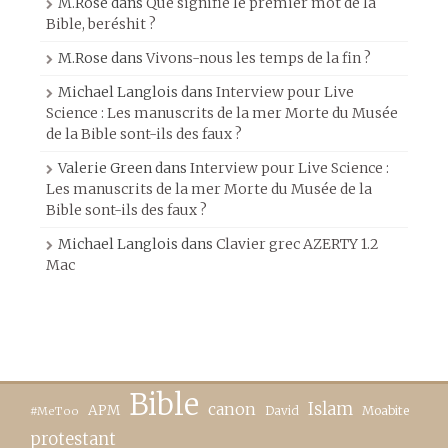
M.Rose
dans
Que signifie le premier mot de la
Bible, beréshit ?
M.Rose
dans
Vivons-nous les temps de la fin ?
Michael Langlois
dans
Interview pour Live
Science : Les manuscrits de la mer Morte du Musée
de la Bible sont-ils des faux ?
Valerie Green
dans
Interview pour Live Science :
Les manuscrits de la mer Morte du Musée de la
Bible sont-ils des faux ?
Michael Langlois
dans
Clavier grec AZERTY 1.2
Mac
Bible
canon
Islam
APM
David
Moabite
#MeToo
protestant