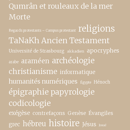
Qumrân et rouleaux de la mer
Morte
religions
Regards protestants – Campus protestant
TaNaKh Ancien Testament
apocryphes
Université de Strasbourg
akkadien
archéologie
araméen
arabe
christianisme
informatique
humanités numériques
Hénoch
Égypte
épigraphie papyrologie
codicologie
exégèse
contrefaçons
Genèse
Évangiles
histoire
hébreu
grec
Jésus
Josué