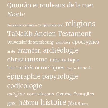
Qumrân et rouleaux de la mer
Morte
religions
Regards protestants – Campus protestant
TaNaKh Ancien Testament
apocryphes
Université de Strasbourg
akkadien
archéologie
araméen
arabe
christianisme
informatique
humanités numériques
Hénoch
Égypte
épigraphie papyrologie
codicologie
exégèse
contrefaçons
Genèse
Évangiles
histoire
hébreu
grec
Jésus
Josué