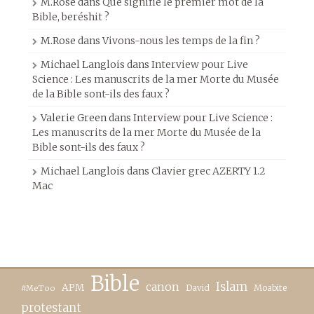
M.Rose
dans
Que signifie le premier mot de la
Bible, beréshit ?
M.Rose
dans
Vivons-nous les temps de la fin ?
Michael Langlois
dans
Interview pour Live
Science : Les manuscrits de la mer Morte du Musée
de la Bible sont-ils des faux ?
Valerie Green
dans
Interview pour Live Science :
Les manuscrits de la mer Morte du Musée de la
Bible sont-ils des faux ?
Michael Langlois
dans
Clavier grec AZERTY 1.2
Mac
Bible
canon
Islam
APM
David
Moabite
#MeToo
protestant