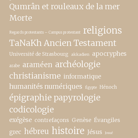
Qumrân et rouleaux de la mer
Morte
religions
Regards protestants – Campus protestant
TaNaKh Ancien Testament
apocryphes
Université de Strasbourg
akkadien
archéologie
araméen
arabe
christianisme
informatique
humanités numériques
Hénoch
Égypte
épigraphie papyrologie
codicologie
exégèse
contrefaçons
Genèse
Évangiles
histoire
hébreu
grec
Jésus
Josué