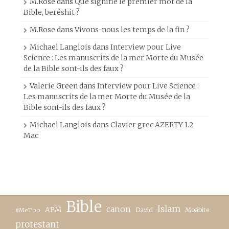
M.Rose
dans
Que signifie le premier mot de la
Bible, beréshit ?
M.Rose
dans
Vivons-nous les temps de la fin ?
Michael Langlois
dans
Interview pour Live
Science : Les manuscrits de la mer Morte du Musée
de la Bible sont-ils des faux ?
Valerie Green
dans
Interview pour Live Science :
Les manuscrits de la mer Morte du Musée de la
Bible sont-ils des faux ?
Michael Langlois
dans
Clavier grec AZERTY 1.2
Mac
Bible
canon
Islam
APM
David
Moabite
#MeToo
protestant