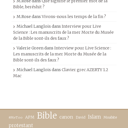
M.Rose
dans
Que signifie le premier mot de la
Bible, beréshit ?
M.Rose
dans
Vivons-nous les temps de la fin ?
Michael Langlois
dans
Interview pour Live
Science : Les manuscrits de la mer Morte du Musée
de la Bible sont-ils des faux ?
Valerie Green
dans
Interview pour Live Science :
Les manuscrits de la mer Morte du Musée de la
Bible sont-ils des faux ?
Michael Langlois
dans
Clavier grec AZERTY 1.2
Mac
Bible
canon
Islam
APM
David
Moabite
#MeToo
protestant