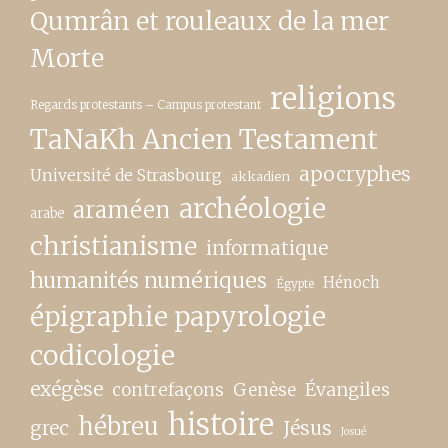
Qumrân et rouleaux de la mer
Morte
religions
Regards protestants – Campus protestant
TaNaKh Ancien Testament
apocryphes
Université de Strasbourg
akkadien
archéologie
araméen
arabe
christianisme
informatique
humanités numériques
Hénoch
Égypte
épigraphie papyrologie
codicologie
exégèse
contrefaçons
Genèse
Évangiles
histoire
hébreu
grec
Jésus
Josué