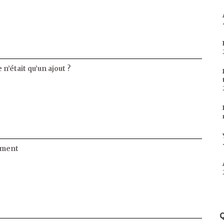
 n’était qu’un ajout ?
ament
Q