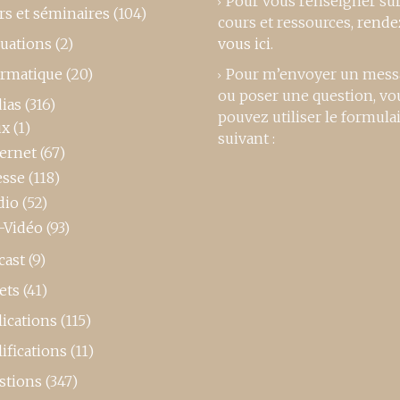
Pour vous renseigner su
rs et séminaires
(104)
cours et ressources,
rende
luations
(2)
vous ici
.
ormatique
(20)
Pour m’envoyer un mess
ou poser une question, vo
ias
(316)
pouvez utiliser le formula
ux
(1)
suivant :
ternet
(67)
esse
(118)
dio
(52)
-Vidéo
(93)
cast
(9)
ets
(41)
ications
(115)
ifications
(11)
stions
(347)