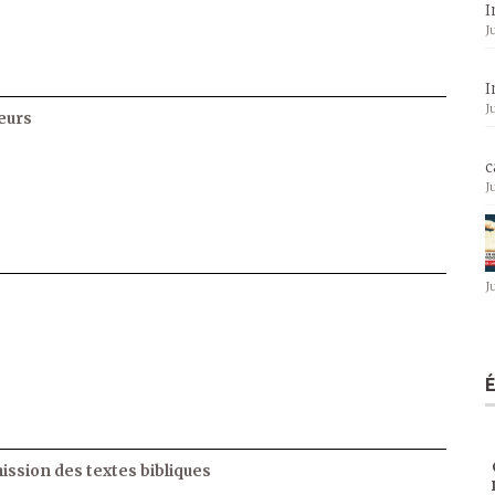
I
J
I
J
eurs
c
J
J
ssion des textes bibliques