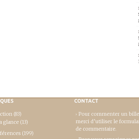
IQUES
CONTACT
ction
(83)
Pour commenter un bille
merci d’utiliser le formula
a glance
(13)
de commentaire
.
férences
(199)