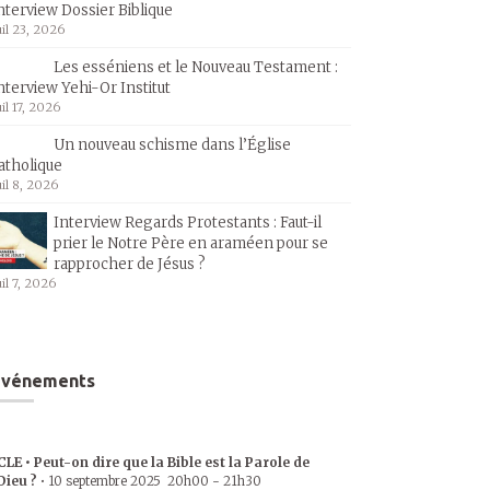
nterview Dossier Biblique
uil 23, 2026
Les esséniens et le Nouveau Testament :
nterview Yehi-Or Institut
uil 17, 2026
Un nouveau schisme dans l’Église
atholique
uil 8, 2026
Interview Regards Protestants : Faut-il
prier le Notre Père en araméen pour se
rapprocher de Jésus ?
uil 7, 2026
Événements
CLE • Peut-on dire que la Bible est la Parole de
Dieu ?
•
10 septembre 2025
20h00
-
21h30