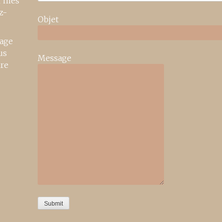
r mes
z-
Objet
age
us
Message
ire