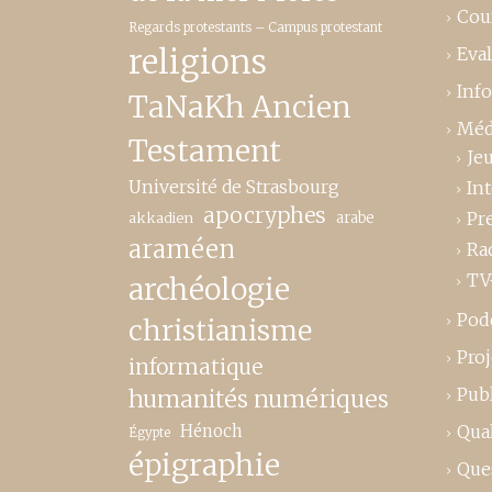
Cou
Regards protestants – Campus protestant
religions
Eva
Inf
TaNaKh Ancien
Méd
Testament
Je
Université de Strasbourg
In
apocryphes
Pr
akkadien
arabe
araméen
Ra
TV
archéologie
Pod
christianisme
Proj
informatique
Publ
humanités numériques
Hénoch
Qual
Égypte
épigraphie
Que