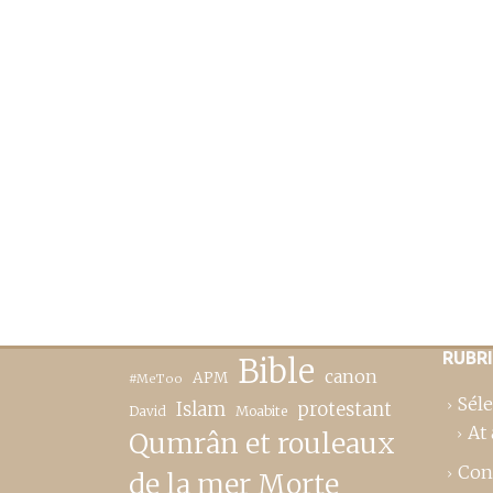
RUBR
Bible
canon
APM
#MeToo
Séle
Islam
protestant
David
Moabite
At 
Qumrân et rouleaux
Con
de la mer Morte