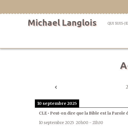
Aller
directement
au
Michael Langlois
contenu
QUI SUIS-JE
A
10 septembre 2025
CLE • Peut-on dire que la Bible est la Parole 
10 septembre 2025
20h00
-
21h30