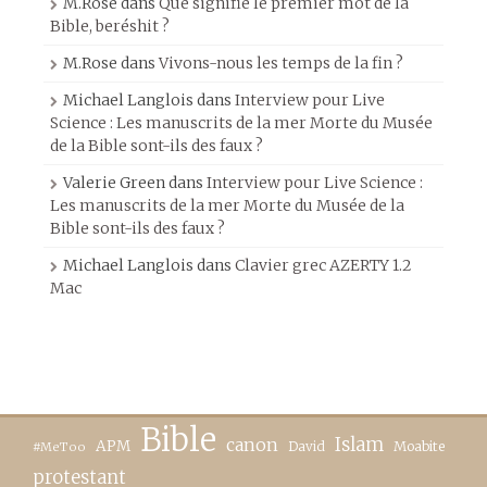
M.Rose
dans
Que signifie le premier mot de la
Bible, beréshit ?
M.Rose
dans
Vivons-nous les temps de la fin ?
Michael Langlois
dans
Interview pour Live
Science : Les manuscrits de la mer Morte du Musée
de la Bible sont-ils des faux ?
Valerie Green
dans
Interview pour Live Science :
Les manuscrits de la mer Morte du Musée de la
Bible sont-ils des faux ?
Michael Langlois
dans
Clavier grec AZERTY 1.2
Mac
Bible
canon
Islam
APM
David
Moabite
#MeToo
protestant