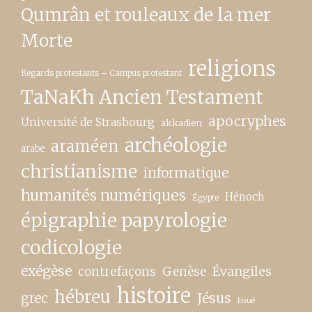
Qumrân et rouleaux de la mer
Morte
religions
Regards protestants – Campus protestant
TaNaKh Ancien Testament
apocryphes
Université de Strasbourg
akkadien
archéologie
araméen
arabe
christianisme
informatique
humanités numériques
Hénoch
Égypte
épigraphie papyrologie
codicologie
exégèse
contrefaçons
Genèse
Évangiles
histoire
hébreu
grec
Jésus
Josué