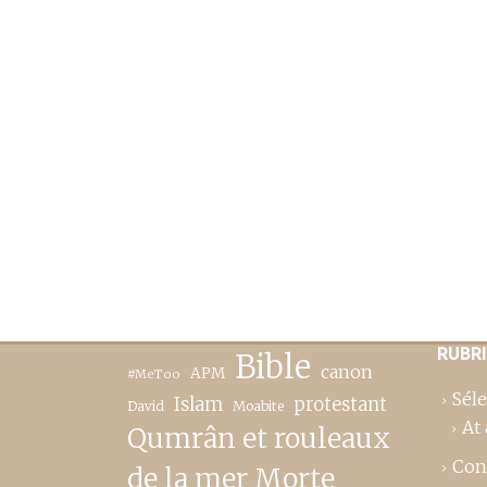
RUBR
Bible
canon
APM
#MeToo
Séle
Islam
protestant
David
Moabite
At 
Qumrân et rouleaux
Con
de la mer Morte