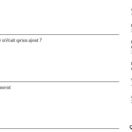
 n’était qu’un ajout ?
ament
Q