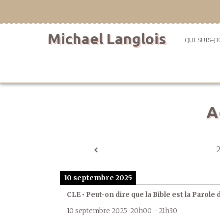
Aller
directement
au
Michael Langlois
contenu
QUI SUIS-JE
A
10 septembre 2025
CLE • Peut-on dire que la Bible est la Parole 
10 septembre 2025
20h00
-
21h30