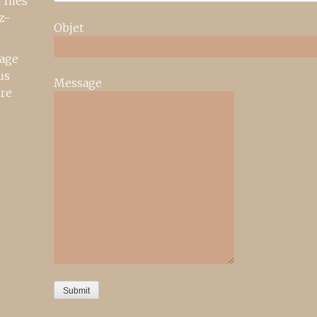
r mes
z-
Objet
age
us
Message
ire