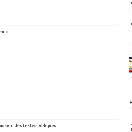
I
J
I
J
eurs
c
J
J
ssion des textes bibliques