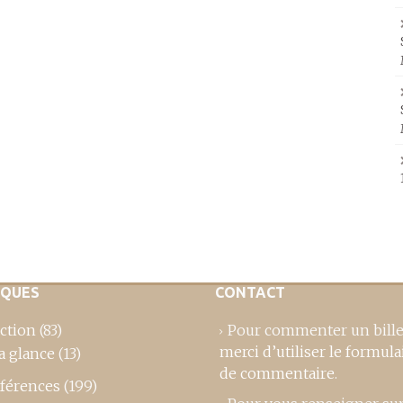
IQUES
CONTACT
ction
(83)
Pour commenter un bille
merci d’utiliser le formula
a glance
(13)
de commentaire
.
férences
(199)