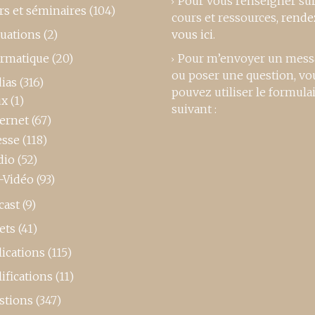
Pour vous renseigner su
rs et séminaires
(104)
cours et ressources,
rende
luations
(2)
vous ici
.
ormatique
(20)
Pour m’envoyer un mess
ou poser une question, vo
ias
(316)
pouvez utiliser le formula
ux
(1)
suivant :
ternet
(67)
esse
(118)
dio
(52)
-Vidéo
(93)
cast
(9)
ets
(41)
ications
(115)
ifications
(11)
stions
(347)