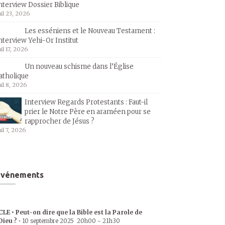
nterview Dossier Biblique
uil 23, 2026
Les esséniens et le Nouveau Testament :
nterview Yehi-Or Institut
uil 17, 2026
Un nouveau schisme dans l’Église
atholique
uil 8, 2026
Interview Regards Protestants : Faut-il
prier le Notre Père en araméen pour se
rapprocher de Jésus ?
uil 7, 2026
Événements
CLE • Peut-on dire que la Bible est la Parole de
Dieu ?
•
10 septembre 2025
20h00
-
21h30