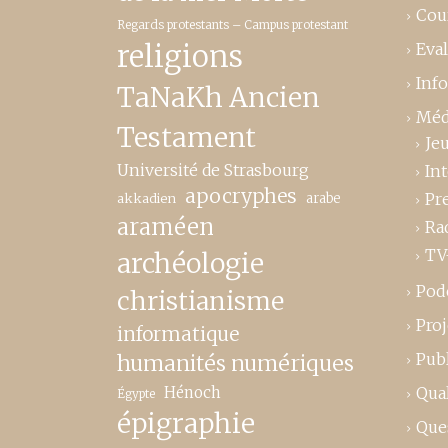
Cou
Regards protestants – Campus protestant
religions
Eva
Inf
TaNaKh Ancien
Méd
Testament
Je
Université de Strasbourg
In
apocryphes
Pr
akkadien
arabe
araméen
Ra
TV
archéologie
Pod
christianisme
Proj
informatique
Publ
humanités numériques
Hénoch
Qual
Égypte
épigraphie
Que