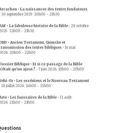
Arcachon • La naissances des textes fondateurs
•
30 septembre 2025
20h00
-
21h30
RAF • La fabuleuse histoire de la Bible
•
29 octobre
2025
22h00
-
23h30
DBD • Ancien Testament, Qumrân et
transmission des textes bibliques
•
14 mai
2026
20h00
-
22h00
Dossier Biblique • Et si ce passage de la Bible
n’était qu’un ajout ?
•
7 juin 2026
19h00
-
20h00
Yehi-Or • Les esséniens et le Nouveau Testament
•
18 juillet 2026
14h00
-
15h00
Arte • Les faussaires de la Bible
•
11 août
2026
21h00
-
23h00
uestions