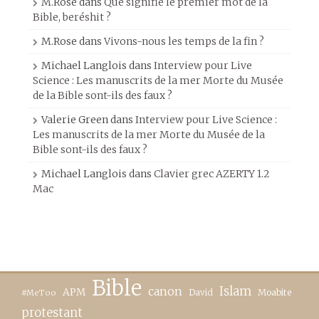
M.Rose
dans
Que signifie le premier mot de la
Bible, beréshit ?
M.Rose
dans
Vivons-nous les temps de la fin ?
Michael Langlois
dans
Interview pour Live
Science : Les manuscrits de la mer Morte du Musée
de la Bible sont-ils des faux ?
Valerie Green
dans
Interview pour Live Science :
Les manuscrits de la mer Morte du Musée de la
Bible sont-ils des faux ?
Michael Langlois
dans
Clavier grec AZERTY 1.2
Mac
Bible
canon
Islam
APM
David
Moabite
#MeToo
protestant