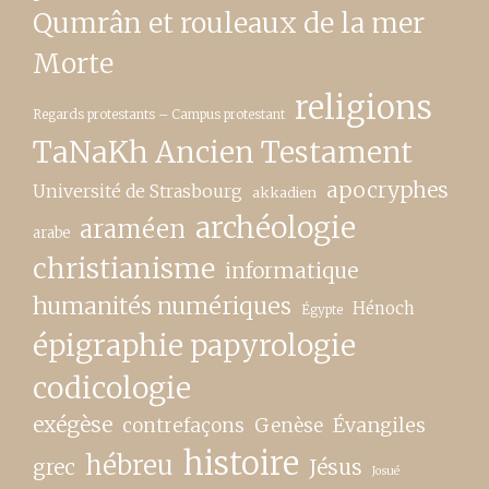
Qumrân et rouleaux de la mer
Morte
religions
Regards protestants – Campus protestant
TaNaKh Ancien Testament
apocryphes
Université de Strasbourg
akkadien
archéologie
araméen
arabe
christianisme
informatique
humanités numériques
Hénoch
Égypte
épigraphie papyrologie
codicologie
exégèse
contrefaçons
Genèse
Évangiles
histoire
hébreu
grec
Jésus
Josué