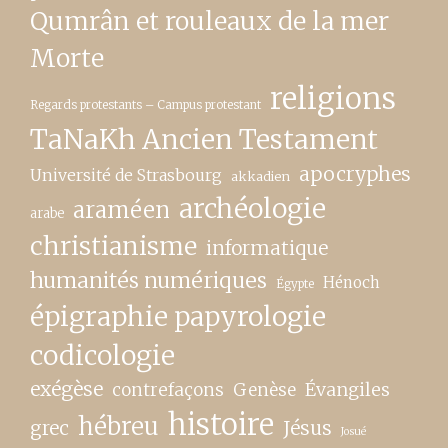
Qumrân et rouleaux de la mer
Morte
religions
Regards protestants – Campus protestant
TaNaKh Ancien Testament
apocryphes
Université de Strasbourg
akkadien
archéologie
araméen
arabe
christianisme
informatique
humanités numériques
Hénoch
Égypte
épigraphie papyrologie
codicologie
exégèse
contrefaçons
Genèse
Évangiles
histoire
hébreu
grec
Jésus
Josué