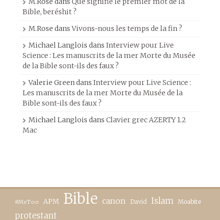
M.Rose
dans
Que signifie le premier mot de la
Bible, beréshit ?
M.Rose
dans
Vivons-nous les temps de la fin ?
Michael Langlois
dans
Interview pour Live
Science : Les manuscrits de la mer Morte du Musée
de la Bible sont-ils des faux ?
Valerie Green
dans
Interview pour Live Science :
Les manuscrits de la mer Morte du Musée de la
Bible sont-ils des faux ?
Michael Langlois
dans
Clavier grec AZERTY 1.2
Mac
Bible
canon
Islam
APM
David
Moabite
#MeToo
protestant