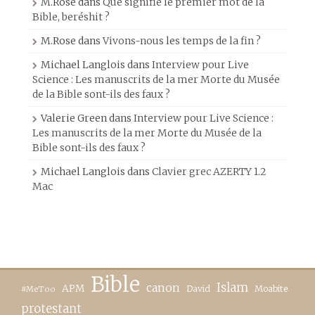
M.Rose
dans
Que signifie le premier mot de la
Bible, beréshit ?
M.Rose
dans
Vivons-nous les temps de la fin ?
Michael Langlois
dans
Interview pour Live
Science : Les manuscrits de la mer Morte du Musée
de la Bible sont-ils des faux ?
Valerie Green
dans
Interview pour Live Science :
Les manuscrits de la mer Morte du Musée de la
Bible sont-ils des faux ?
Michael Langlois
dans
Clavier grec AZERTY 1.2
Mac
Bible
canon
Islam
APM
David
Moabite
#MeToo
protestant