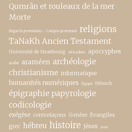
Qumrân et rouleaux de la mer
Morte
religions
Regards protestants – Campus protestant
TaNaKh Ancien Testament
apocryphes
Université de Strasbourg
akkadien
archéologie
araméen
arabe
christianisme
informatique
humanités numériques
Hénoch
Égypte
épigraphie papyrologie
codicologie
exégèse
contrefaçons
Genèse
Évangiles
histoire
hébreu
grec
Jésus
Josué