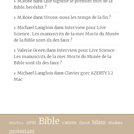
M.Rose
dans
Que signifie le premier mot de la
Bible, beréshit ?
M.Rose
dans
Vivons-nous les temps de la fin ?
Michael Langlois
dans
Interview pour Live
Science : Les manuscrits de la mer Morte du Musée
de la Bible sont-ils des faux ?
Valerie Green
dans
Interview pour Live Science :
Les manuscrits de la mer Morte du Musée de la
Bible sont-ils des faux ?
Michael Langlois
dans
Clavier grec AZERTY 1.2
Mac
Bible
canon
Islam
APM
David
Moabite
#MeToo
protestant