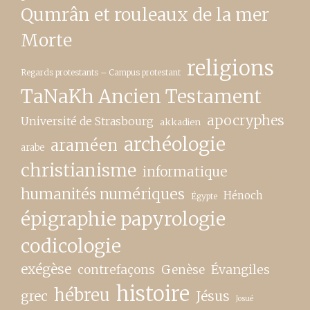
Qumrân et rouleaux de la mer
Morte
religions
Regards protestants – Campus protestant
TaNaKh Ancien Testament
apocryphes
Université de Strasbourg
akkadien
archéologie
araméen
arabe
christianisme
informatique
humanités numériques
Hénoch
Égypte
épigraphie papyrologie
codicologie
exégèse
contrefaçons
Genèse
Évangiles
histoire
hébreu
grec
Jésus
Josué