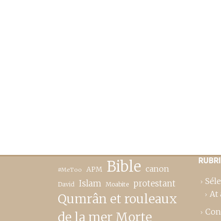
RUBR
Bible
canon
APM
#MeToo
Séle
Islam
protestant
David
Moabite
At 
Qumrân et rouleaux
Con
de la mer Morte