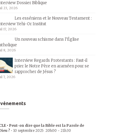
nterview Dossier Biblique
uil 23, 2026
Les esséniens et le Nouveau Testament :
nterview Yehi-Or Institut
uil 17, 2026
Un nouveau schisme dans l’Église
atholique
uil 8, 2026
Interview Regards Protestants : Faut-il
prier le Notre Père en araméen pour se
rapprocher de Jésus ?
uil 7, 2026
Événements
CLE • Peut-on dire que la Bible est la Parole de
Dieu ?
•
10 septembre 2025
20h00
-
21h30