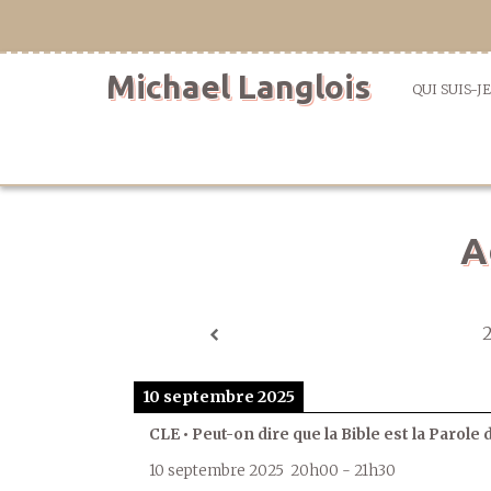
Aller
directement
au
Michael Langlois
contenu
QUI SUIS-JE
A
10 septembre 2025
CLE • Peut-on dire que la Bible est la Parole 
10 septembre 2025
20h00
-
21h30