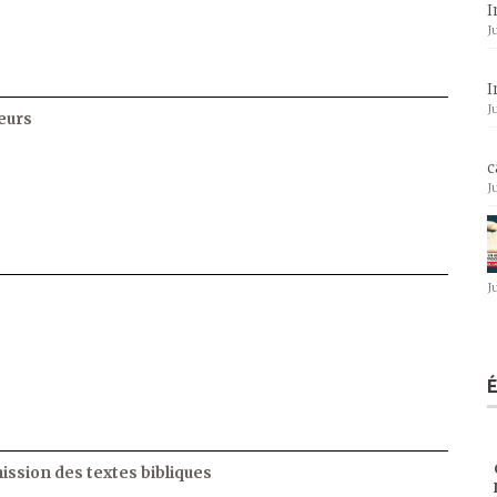
I
J
I
J
eurs
c
J
J
ssion des textes bibliques