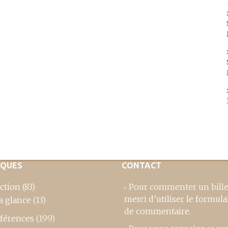
IQUES
CONTACT
ction
(83)
Pour commenter un bille
merci d’utiliser le formula
a glance
(13)
de commentaire
.
férences
(199)