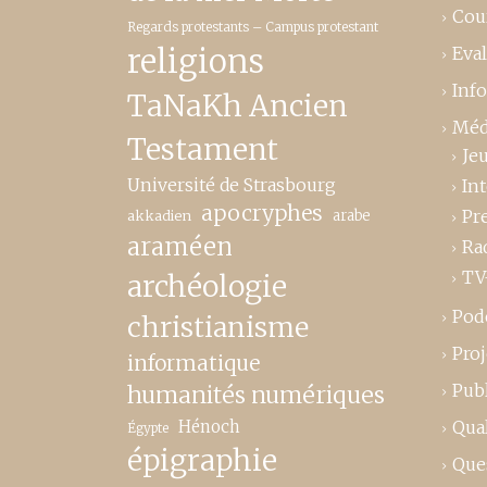
Cou
Regards protestants – Campus protestant
religions
Eva
Inf
TaNaKh Ancien
Méd
Testament
Je
Université de Strasbourg
In
apocryphes
Pr
akkadien
arabe
araméen
Ra
TV
archéologie
Pod
christianisme
Proj
informatique
Publ
humanités numériques
Hénoch
Qual
Égypte
épigraphie
Que