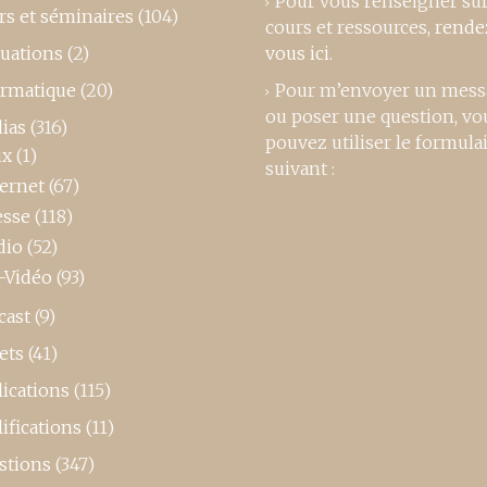
Pour vous renseigner su
rs et séminaires
(104)
cours et ressources,
rende
luations
(2)
vous ici
.
ormatique
(20)
Pour m’envoyer un mess
ou poser une question, vo
ias
(316)
pouvez utiliser le formula
ux
(1)
suivant :
ternet
(67)
esse
(118)
dio
(52)
-Vidéo
(93)
cast
(9)
ets
(41)
ications
(115)
ifications
(11)
stions
(347)