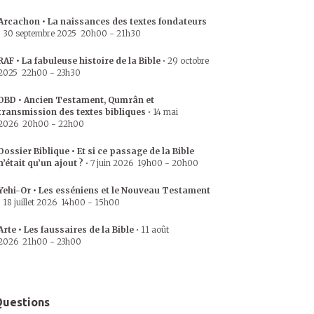
Arcachon • La naissances des textes fondateurs
•
30 septembre 2025
20h00
-
21h30
RAF • La fabuleuse histoire de la Bible
•
29 octobre
2025
22h00
-
23h30
DBD • Ancien Testament, Qumrân et
transmission des textes bibliques
•
14 mai
2026
20h00
-
22h00
Dossier Biblique • Et si ce passage de la Bible
n’était qu’un ajout ?
•
7 juin 2026
19h00
-
20h00
Yehi-Or • Les esséniens et le Nouveau Testament
•
18 juillet 2026
14h00
-
15h00
Arte • Les faussaires de la Bible
•
11 août
2026
21h00
-
23h00
uestions