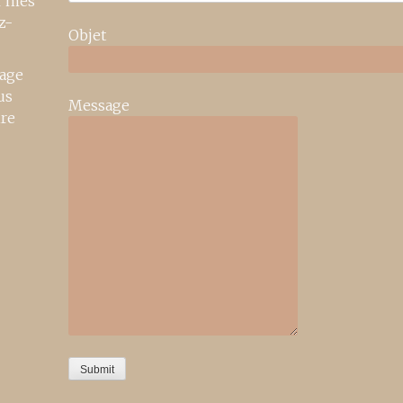
r mes
z-
Objet
age
us
Message
ire