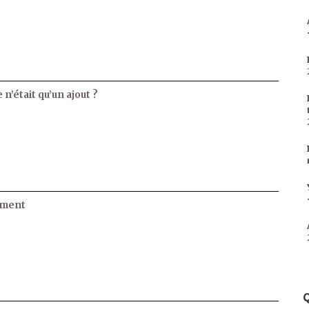
 n’était qu’un ajout ?
ament
Q