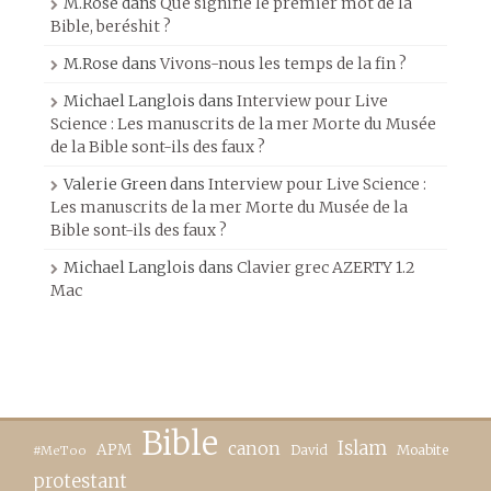
M.Rose
dans
Que signifie le premier mot de la
Bible, beréshit ?
M.Rose
dans
Vivons-nous les temps de la fin ?
Michael Langlois
dans
Interview pour Live
Science : Les manuscrits de la mer Morte du Musée
de la Bible sont-ils des faux ?
Valerie Green
dans
Interview pour Live Science :
Les manuscrits de la mer Morte du Musée de la
Bible sont-ils des faux ?
Michael Langlois
dans
Clavier grec AZERTY 1.2
Mac
Bible
canon
Islam
APM
David
Moabite
#MeToo
protestant