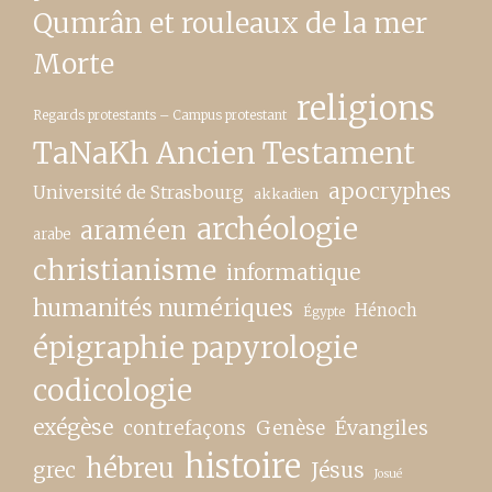
Qumrân et rouleaux de la mer
Morte
religions
Regards protestants – Campus protestant
TaNaKh Ancien Testament
apocryphes
Université de Strasbourg
akkadien
archéologie
araméen
arabe
christianisme
informatique
humanités numériques
Hénoch
Égypte
épigraphie papyrologie
codicologie
exégèse
contrefaçons
Genèse
Évangiles
histoire
hébreu
grec
Jésus
Josué