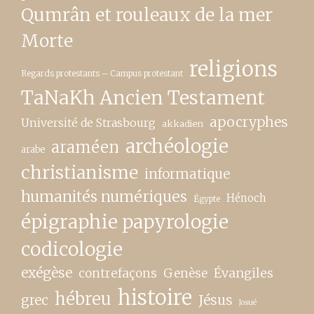
Qumrân et rouleaux de la mer
Morte
religions
Regards protestants – Campus protestant
TaNaKh Ancien Testament
apocryphes
Université de Strasbourg
akkadien
archéologie
araméen
arabe
christianisme
informatique
humanités numériques
Hénoch
Égypte
épigraphie papyrologie
codicologie
exégèse
contrefaçons
Genèse
Évangiles
histoire
hébreu
grec
Jésus
Josué