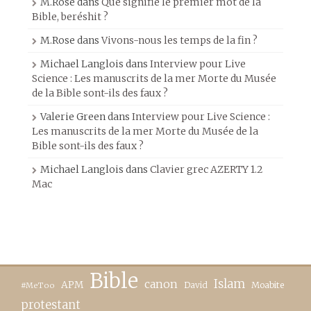
M.Rose
dans
Que signifie le premier mot de la
Bible, beréshit ?
M.Rose
dans
Vivons-nous les temps de la fin ?
Michael Langlois
dans
Interview pour Live
Science : Les manuscrits de la mer Morte du Musée
de la Bible sont-ils des faux ?
Valerie Green
dans
Interview pour Live Science :
Les manuscrits de la mer Morte du Musée de la
Bible sont-ils des faux ?
Michael Langlois
dans
Clavier grec AZERTY 1.2
Mac
Bible
canon
Islam
APM
David
Moabite
#MeToo
protestant